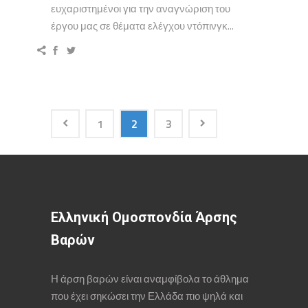
ευχαριστημένοι για την αναγνώριση του
έργου μας σε θέματα ελέγχου ντόπινγκ...
1
2
3
Ελληνική Ομοσπονδία Άρσης
Βαρών
Η άρση βαρών είναι αναμφίβολα το άθλημα
που έχει σηκώσει την Ελλάδα πιο ψηλά και