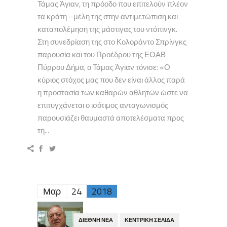
Τάμας Άγιαν, τη πρόοδο που επιτελούν πλέον
τα κράτη –μέλη της στην αντιμετώπιση και
καταπολέμηση της μάστιγας του ντόπινγκ.
Στη συνεδρίαση της στο Κολοράντο Σπρίνγκς
παρουσία και του Προέδρου της ΕΟΑΒ
Πύρρου Δήμα, ο Τάμας Άγιαν τόνισε: «Ο
κύριος στόχος μας που δεν είναι άλλος παρά
η προστασία των καθαρών αθλητών ώστε να
επιτυγχάνεται ο ισότιμος ανταγωνισμός
παρουσιάζει θαυμαστά αποτελέσματα προς
τη...
Μαρ
24
2018
ΔΙΕΘΝΉ ΝΈΑ
ΚΕΝΤΡΙΚΉ ΣΕΛΊΔΑ