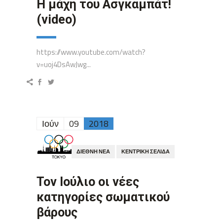
Η μάχη του Ασγκαμπάτ!
(video)
https://www.youtube.com/watch?
v=uoj4DsAwJwg...
Ιούν
09
2018
ΔΙΕΘΝΉ ΝΈΑ
ΚΕΝΤΡΙΚΉ ΣΕΛΊΔΑ
Τον Ιούλιο οι νέες
κατηγορίες σωματικού
βάρους