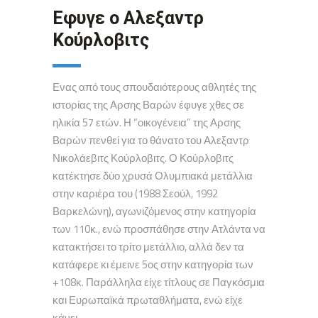
Εφυγε ο Αλεξαντρ
Κούρλοβιτς
Ενας από τους σπουδαιότερους αθλητές της
ιστορίας της Αρσης Βαρών έφυγε χθες σε
ηλικία 57 ετών. Η “οικογένεια” της Αρσης
Βαρών πενθεί για το θάνατο του Αλεξαντρ
Νικολάεβιτς Κούρλοβιτς. Ο Κούρλοβιτς
κατέκτησε δύο χρυσά Ολυμπιακά μετάλλια
στην καριέρα του (1988 Σεούλ, 1992
Βαρκελώνη), αγωνιζόμενος στην κατηγορία
των 110κ., ενώ προσπάθησε στην Ατλάντα να
κατακτήσει το τρίτο μετάλλιο, αλλά δεν τα
κατάφερε κι έμεινε 5ος στην κατηγορία των
+108κ. Παράλληλα είχε τίτλους σε Παγκόσμια
και Ευρωπαϊκά πρωταθλήματα, ενώ είχε
κάνει...