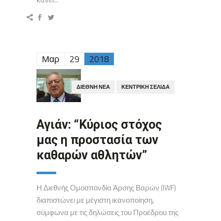
Μαρ
29
2018
ΔΙΕΘΝΉ ΝΈΑ
ΚΕΝΤΡΙΚΉ ΣΕΛΊΔΑ
Αγιάν: “Kύριος στόχος
μας η προστασία των
καθαρών αθλητών”
Η Διεθνής Ομοσπονδία Άρσης Βαρών (IWF)
διαπιστώνει με μέγιστη ικανοποίηση,
σύμφωνα με τις δηλώσεις του Προέδρου της