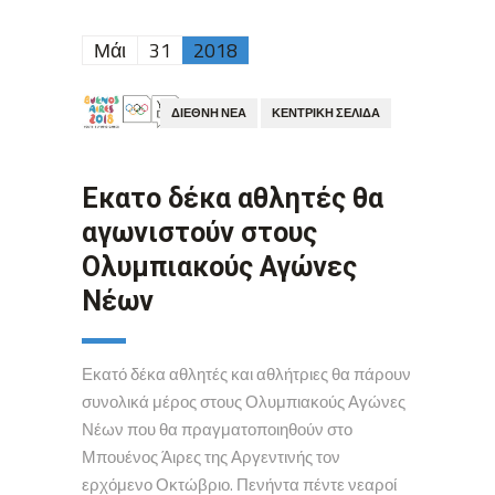
Μάι
31
2018
ΔΙΕΘΝΉ ΝΈΑ
ΚΕΝΤΡΙΚΉ ΣΕΛΊΔΑ
Εκατο δέκα αθλητές θα
αγωνιστούν στους
Ολυμπιακούς Αγώνες
Νέων
Εκατό δέκα αθλητές και αθλήτριες θα πάρουν
συνολικά μέρος στους Ολυμπιακούς Αγώνες
Νέων που θα πραγματοποιηθούν στο
Μπουένος Άιρες της Αργεντινής τον
ερχόμενο Οκτώβριο. Πενήντα πέντε νεαροί