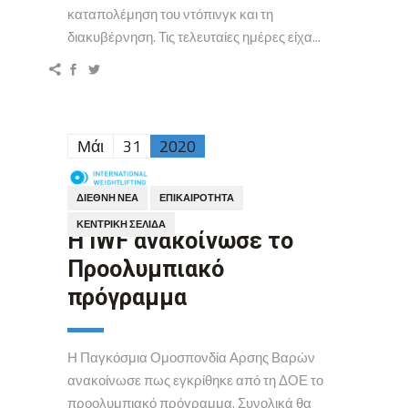
καταπολέμηση του ντόπινγκ και τη
διακυβέρνηση. Τις τελευταίες ημέρες είχα...
Μάι
31
2020
ΔΙΕΘΝΉ ΝΈΑ
ΕΠΙΚΑΙΡΌΤΗΤΑ
ΚΕΝΤΡΙΚΉ ΣΕΛΊΔΑ
Η IWF ανακοίνωσε το
Προολυμπιακό
πρόγραμμα
Η Παγκόσμια Ομοσπονδία Αρσης Βαρών
ανακοίνωσε πως εγκρίθηκε από τη ΔΟΕ το
προολυμπιακό πρόγραμμα. Συνολικά θα