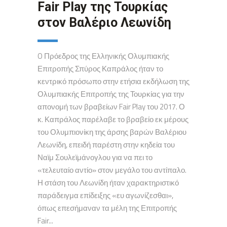
Fair Play της Τουρκίας
στον Βαλέριο Λεωνίδη
O Πρόεδρος της Ελληνικής Ολυμπιακής
Επιτροπής Σπύρος Καπράλος ήταν το
κεντρικό πρόσωπο στην ετήσια εκδήλωση της
Ολυμπιακής Επιτροπής της Τουρκίας για την
απονομή των βραβείων Fair Play του 2017. Ο
κ. Καπράλος παρέλαβε το βραβείο εκ μέρους
του Ολυμπιονίκη της άρσης βαρών Βαλέριου
Λεωνίδη, επειδή παρέστη στην κηδεία του
Ναϊμ Σουλεϊμάνογλου για να πει το
«τελευταίο αντίο» στον μεγάλο του αντίπαλο.
Η στάση του Λεωνίδη ήταν χαρακτηριστικό
παράδειγμα επίδειξης «ευ αγωνίζεσθαι»,
όπως επεσήμαναν τα μέλη της Επιτροπής
Fair...