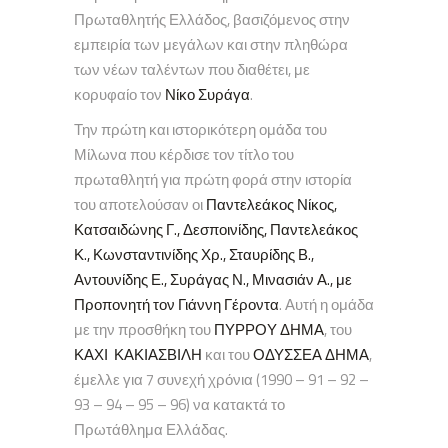
Πρωταθλητής Ελλάδος, βασιζόμενος στην
εμπειρία των μεγάλων και στην πληθώρα
των νέων ταλέντων που διαθέτει, με
κορυφαίο τον
Νίκο Συράγα
.
Την πρώτη και ιστορικότερη ομάδα του
Μίλωνα που κέρδισε τον τίτλο του
πρωταθλητή για πρώτη φορά στην ιστορία
του αποτελούσαν οι
Παντελεάκος Νίκος,
Κατσαιδώνης Γ., Δεσποινίδης, Παντελεάκος
Κ., Κωνσταντινίδης Χρ., Σταυρίδης Β.,
Αντουνίδης Ε., Συράγας Ν., Μινασιάν Α., με
Προπονητή τον Γιάννη Γέροντα
. Αυτή η ομάδα
με την προσθήκη του
ΠΥΡΡΟΥ ΔΗΜΑ
, του
ΚΑΧΙ ΚΑΚΙΑΣΒΙΛΗ
και του
ΟΔΥΣΣΕΑ ΔΗΜΑ
,
έμελλε για 7 συνεχή χρόνια (1990 – 91 – 92 –
93 – 94 – 95 – 96) να κατακτά το
Πρωτάθλημα Ελλάδας.