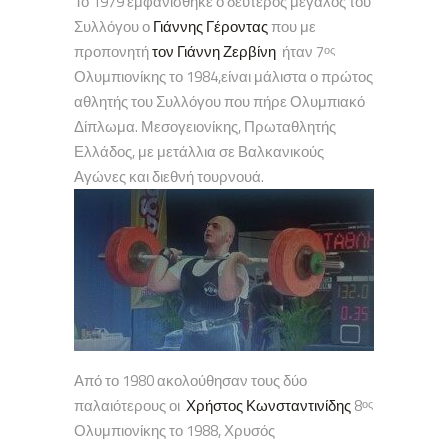
Το 1979 εμφανίσθηκε ο δεύτερος μεγάλος του
Συλλόγου ο
Γιάννης Γέροντας
που με
προπονητή
τον Γιάννη Ζερβίνη
ήταν 7
ος
Ολυμπιονίκης το 1984,είναι μάλιστα ο πρώτος
αθλητής του Συλλόγου που πήρε Ολυμπιακό
Δίπλωμα. Μεσογειονίκης, Πρωταθλητής
Ελλάδος, με μετάλλια σε Βαλκανικούς
Αγώνες και διεθνή τουρνουά.
Από το 1980 ακολούθησαν τους δύο
παλαιότερους οι
Χρήστος Κωνσταντινίδης
8
ος
Ολυμπιονίκης το 1988, Χρυσός