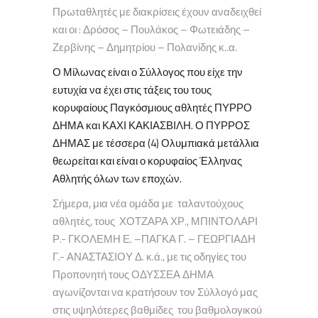
Πρωταθλητές με διακρίσεις έχουν αναδειχθεί
και οι : Δρόσος – Πουλάκος – Φωτειάδης –
Ζερβίνης – Δημητρίου – Πολανίδης κ..α.
Ο Μίλωνας είναι ο Σύλλογος που είχε την
ευτυχία να έχει στις τάξεις του τους
κορυφαίους Παγκόσμιους αθλητές ΠΥΡΡΟ
ΔΗΜΑ και ΚΑΧΙ ΚΑΚΙΑΣΒΙΛΗ. Ο ΠΥΡΡΟΣ
ΔΗΜΑΣ με τέσσερα (4) Ολυμπιακά μετάλλια
θεωρείται και είναι ο κορυφαίος Έλληνας
Αθλητής όλων των εποχών.
Σήμερα, μια νέα ομάδα με ταλαντούχους
αθλητές, τους ΧΟΤΖΑΡΑ ΧΡ., ΜΠΙΝΤΟΛΑΡΙ
Ρ.- ΓΚΟΛΕΜΗ Ε. –ΠΑΓΚΑ Γ. – ΓΕΩΡΓΙΑΔΗ
Γ.- ΑΝΑΣΤΑΣΙΟΥ Δ. κ.ά., με τις οδηγίες του
Προπονητή τους ΟΔΥΣΣΕΑ ΔΗΜΑ
αγωνίζονται να κρατήσουν τον Σύλλογό μας
στις υψηλότερες βαθμίδες του βαθμολογικού