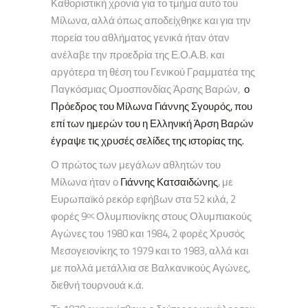
Καθοριστική χρονιά για το τμήμα αυτό του
Μίλωνα, αλλά όπως αποδείχθηκε και για την
πορεία του αθλήματος γενικά ήταν όταν
ανέλαβε την προεδρία της Ε.Ο.Α.Β. και
αργότερα τη θέση του Γενικού Γραμματέα της
Παγκόσμιας Ομοσπονδίας Άρσης Βαρών,
ο
Πρόεδρος του Μίλωνα Γιάννης Σγουρός, που
επί των ημερών του η Ελληνική Άρση Βαρών
έγραψε τις χρυσές σελίδες της ιστορίας της.
Ο πρώτος των μεγάλων αθλητών του
Μίλωνα ήταν ο
Γιάννης Κατσαιδώνης
, με
Ευρωπαϊκό ρεκόρ εφήβων στα 52 κιλά, 2
φορές 9
Ολυμπιονίκης στους Ολυμπιακούς
ος
Αγώνες του 1980 και 1984, 2 φορές Χρυσός
Μεσογειονίκης το 1979 και το 1983, αλλά και
με πολλά μετάλλια σε Βαλκανικούς Αγώνες,
διεθνή τουρνουά κ.ά.