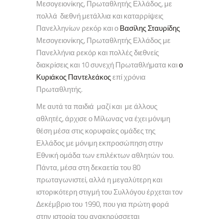
Μεσογειονίκης, Πρωταθλητής Ελλάδος, με
πολλά διεθνή μετάλλια και καταρρίψεις
Πανελληνίων ρεκόρ και ο
Βασίλης Σταυρίδης
Μεσογειονίκης, Πρωταθλητής Ελλάδος με
Πανελλήνια ρεκόρ και πολλές διεθνείς
διακρίσεις και 10 συνεχή Πρωταθλήματα και
ο
Κυριάκος Παντελεάκος
επί χρόνια
Πρωταθλητής.
Με αυτά τα παιδιά μαζί και με άλλους
αθλητές, άρχισε ο Μίλωνας να έχει μόνιμη
θέση μέσα στις κορυφαίες ομάδες της
Ελλάδος με μόνιμη εκπροσώπηση στην
Εθνική ομάδα των επιλέκτων αθλητών του.
Πάντα, μέσα στη δεκαετία του 80
πρωταγωνιστεί, αλλά η μεγαλύτερη και
ιστορικότερη στιγμή του Συλλόγου έρχεται τον
Δεκέμβριο του 1990, που για πρώτη φορά
στην ιστορία του ανακηρύσσεται