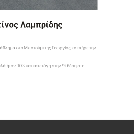
τίνος Λαμπρίδης
άθλημα στο Μπατούμι της Γεωργίας και πήρε την
ιλά ήταν 10
και κατετάγη στην 9
θέση στο
ος
η