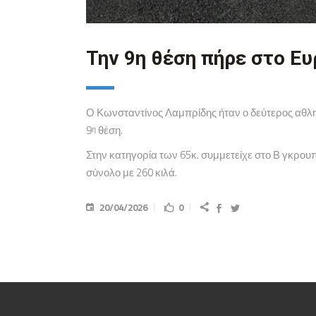
Την 9η θέση πήρε στο 
Ο Κωνσταντίνος Λαμπρίδης ήταν ο δεύτερος αθλ
9
θέση.
η
Στην κατηγορία των 65κ. συμμετείχε στο Β γκρουπ
σύνολο με 260 κιλά.
20/04/2026
0