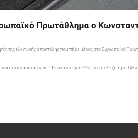
Ευρωπαϊκό Πρωτάθλημα ο Κωνσταν
ητής της ελληνικής αποστολής που πήρε μέρος στο Ευρωπαϊκό Πρωτ
 και στο αρασέ σήκωσε 115 κιλά και ήταν 9
το επολέ ζετέ με 145 κ
ος. Σ