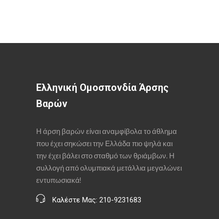
Ελληνική Ομοσπονδία Άρσης
Βαρών
Η άρση βαρών είναι αναμφίβολα το άθλημα
που έχει σηκώσει την Ελλάδα πιο ψηλά και
την έχει βάλει στο σταθμό των θριάμβων. Η
συλλογή από ολυμπιακά μετάλλια μεγαλώνει
εντυπωσιακά!
Καλέστε Μας: 210-9231683