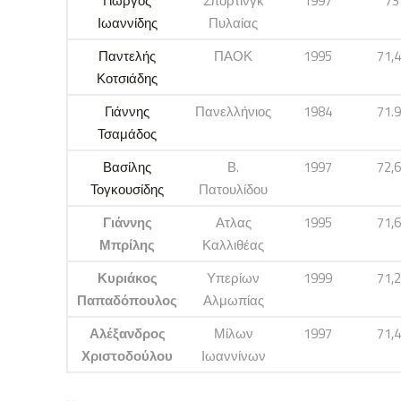
Γιώργος
Σπόρτινγκ
1997
73
Ιωαννίδης
Πυλαίας
Παντελής
ΠΑΟΚ
1995
71,
Κοτσιάδης
Γιάννης
Πανελλήνιος
1984
71.
Τσαμάδος
Βασίλης
Β.
1997
72,
Τογκουσίδης
Πατουλίδου
Γιάννης
Ατλας
1995
71,
Μπρίλης
Καλλιθέας
Κυριάκος
Υπερίων
1999
71,
Παπαδόπουλος
Αλμωπίας
Αλέξανδρος
Μίλων
1997
71,
Χριστοδούλου
Ιωαννίνων