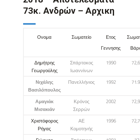
73κ. Ανδρών – Αρχικη
Ονομα
Σωματείο
Ετος
Σωματ
Γεννησης
Βάρ
Δημήτρης
Σπάρτακος
1990
72,
Γεωργούλης
Ιωαννίνων
Νιχάλης
Πανελλήνιος
1992
71.
Βασιλόπουλος
Αμαγιάκ
Κρόνος
2002
72,
Μισακιάν
Σερρών
Χριστόφορος
ΑΕ
1996
72,
Ρήγας
Κομοτηνής