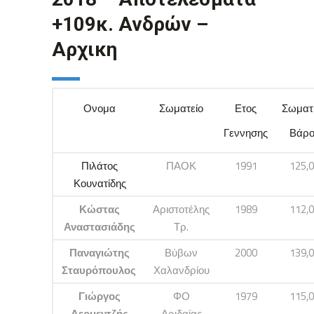
+109κ. Ανδρών –
Αρχικη
Ονομα
Σωματείο
Ετος
Σωματ
Γεννησης
Βάρο
Πιλάτος
ΠΑΟΚ
1991
125,
Κουνατίδης
Κώστας
Αριστοτέλης
1989
112,
Αναστασιάδης
Τρ.
Παναγιώτης
Βύβων
2000
139,
Σταυρόπουλος
Χαλανδρίου
Γιώργος
ΦΟ
1979
115,
Δερμεντζής
Αριδαίας