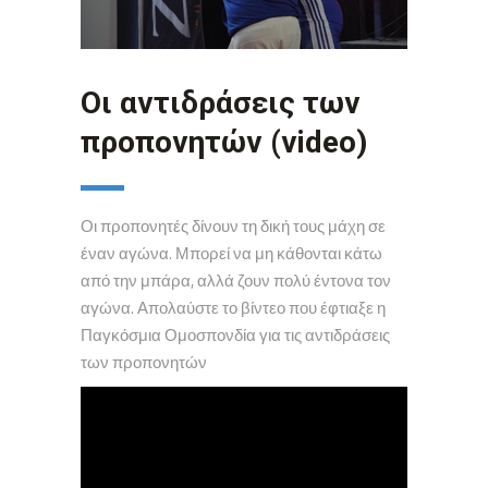
Οι αντιδράσεις των
προπονητών (video)
Οι προπονητές δίνουν τη δική τους μάχη σε
έναν αγώνα. Μπορεί να μη κάθονται κάτω
από την μπάρα, αλλά ζουν πολύ έντονα τον
αγώνα. Απολαύστε το βίντεο που έφτιαξε η
Παγκόσμια Ομοσπονδία για τις αντιδράσεις
των προπονητών