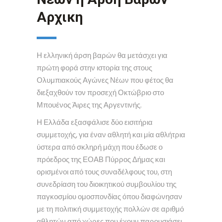
Αρχικη
Η ελληνική άρση βαρών θα μετάσχει για
πρώτη φορά στην ιστορία της στους
Ολυμπιακούς Αγώνες Νέων που φέτος θα
διεξαχθούν τον προσεχή Οκτώβριο στο
Μπουένος Άιρες της Αργεντινής.
Η Ελλάδα εξασφάλισε δύο εισιτήρια
συμμετοχής, για έναν αθλητή και μία αθλήτρια
ύστερα από σκληρή μάχη που έδωσε ο
πρόεδρος της ΕΟΑΒ Πύρρος Δήμας και
ορισμένοι από τους συναδέλφους του, στη
συνεδρίαση του διοικητικού συμβουλίου της
παγκοσμίου ομοσπονδίας όπου διαφώνησαν
με τη πολιτική συμμετοχής πολλών σε αριθμό
αθλητών από χώρες που έχουν παρουσιάσει