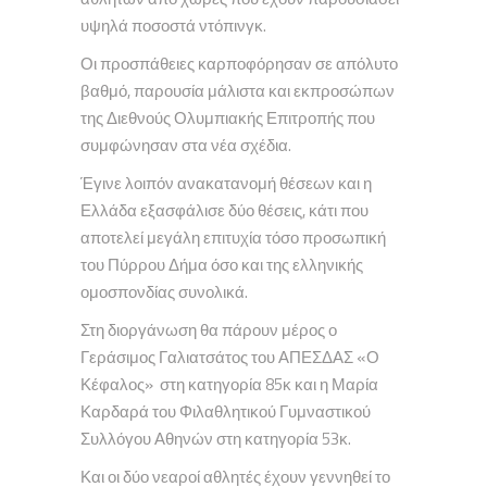
υψηλά ποσοστά ντόπινγκ.
Οι προσπάθειες καρποφόρησαν σε απόλυτο
βαθμό, παρουσία μάλιστα και εκπροσώπων
της Διεθνούς Ολυμπιακής Επιτροπής που
συμφώνησαν στα νέα σχέδια.
Έγινε λοιπόν ανακατανομή θέσεων και η
Ελλάδα εξασφάλισε δύο θέσεις, κάτι που
αποτελεί μεγάλη επιτυχία τόσο προσωπική
του Πύρρου Δήμα όσο και της ελληνικής
ομοσπονδίας συνολικά.
Στη διοργάνωση θα πάρουν μέρος ο
Γεράσιμος Γαλιατσάτος του ΑΠΕΣΔΑΣ «Ο
Κέφαλος» στη κατηγορία 85κ και η Μαρία
Καρδαρά του Φιλαθλητικού Γυμναστικού
Συλλόγου Αθηνών στη κατηγορία 53κ.
Και οι δύο νεαροί αθλητές έχουν γεννηθεί το