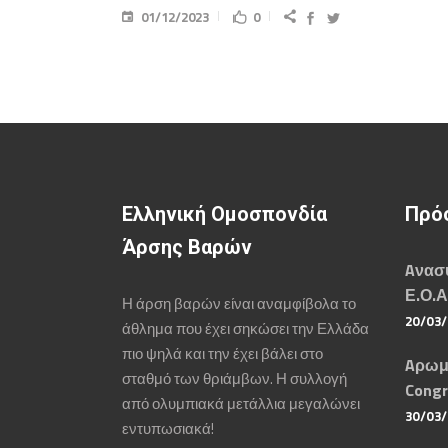
01/12/2023
0
Ελληνική Ομοσπονδία
Πρό
Άρσης Βαρών
Aνασυ
Ε.Ο.Α
Η άρση βαρών είναι αναμφίβολα το
20/03
άθλημα που έχει σηκώσει την Ελλάδα
πιο ψηλά και την έχει βάλει στο
Aρωμ
σταθμό των θριάμβων. Η συλλογή
Congr
από ολυμπιακά μετάλλια μεγαλώνει
30/03
εντυπωσιακά!