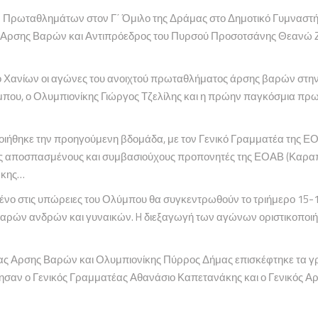
ών Πρωταθλημάτων στον Γ΄ Όμιλο της Δράμας στο Δημοτικό Γυμνασ
 Αρσης Βαρών και Αντιπρόεδρος του Πυρσού Προσοτσάνης Θεανώ Ζα
ιο Χανίων οι αγώνες του ανοιχτού πρωταθλήματος άρσης βαρών στη
που, ο Ολυμπιονίκης Γιώργος Τζελίλης και η πρώην παγκόσμια πρωτ
οιήθηκε την προηγούμενη βδομάδα, με τον Γενικό Γραμματέα της Ε
υς αποσπασμένους και συμβασιούχους προπονητές της ΕΟΑΒ (Καραπο
ζάκης…
μένο στις υπώρειες του Ολύμπου θα συγκεντρωθούν το τριήμερο 15-1
αρών ανδρών και γυναικών. H διεξαγωγή των αγώνων οριστικοποιήθ
ας Αρσης Βαρών και Ολυμπιονίκης Πύρρος Δήμας επισκέφτηκε τα γ
σαν ο Γενικός Γραμματέας Αθανάσιο Καπετανάκης και ο Γενικός Α