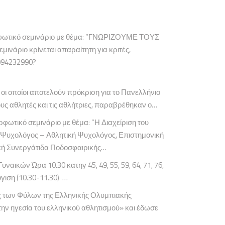
ορφωτικό σεμινάριο με θέμα: “ΓΝΩΡΙΖΟΥΜΕ ΤΟΥΣ
νάριο κρίνεται απαραίτητη για κριτές,
094232990?
ι οποίοι αποτελούν πρόκριση για το Πανελλήνιο
ους αθλητές και τις αθλήτριες, παραβρέθηκαν ο…
φωτικό σεμινάριο με θέμα: “Η Διαχείριση του
– Ψυχολόγος – Αθλητική Ψυχολόγος, Επιστημονική
ική Συνεργάτιδα Ποδοσφαιρικής…
ών Ώρα 10.30 κατηγ 45, 49, 55, 59, 64, 71, 76,
ύγιση (10.30-11.30) …
ς των Φύλων της Ελληνικής Ολυμπιακής
την ηγεσία του ελληνικού αθλητισμού» και έδωσε