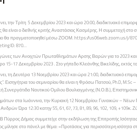
ι, την Τρίτη 5 Δεκεμβρίου 2023 και ώρα 20:00, διαδικτυακό επιμ
ναι ο διεθνής κριτής Αναστάσιος Κασμέρης. Η συμμετοχή στο σεμι
ριο θα πραγματοποιηθεί μέσω ΖΟΟΜ. https://us06web.zoom.us/j/87
ing ID: 870…
Αγώνες των Ανοιχτών Πρωταθλημάτων Αρσης Βαρών για το 2023 και ο
ο 15-17 Δεκεμβρίου 2023 . Στο γήπεδο Κλεάνθης Βικελίδης, εκτός τ
 τη Δευτέρα 13 Νοεμβρίου 2023 και ώρα 21:00, διαδικτυακό επιμορ
. Εισηγήτρια του σεμιναρίου θα είναι η Φρόσω Πατσού, Ph.D, M.Sc 
κή Συνεργάτιδα Ναυτικού Ομίλου Βουλιαγμένης (Ν.Ο.Β.), Επιστημον
ν στα Ιωάννινα, την Κυριακή 12 Νοεμβρίου: Γυναικών – Νέων Γυναικ
νδρών Ώρα 12:30 κατηγ 55, 61, 67, 73, 81, 89, 96, 102, 109, +109κ. Ζ
ΑΒ Πύρρος Δήμας συμμετείχε στην εκδήλωση της Επιτροπής Ισότητα
ς μίλησε στο πάνελ με θέμα: «Προτάσεις για περισσότερη ισότητα σ