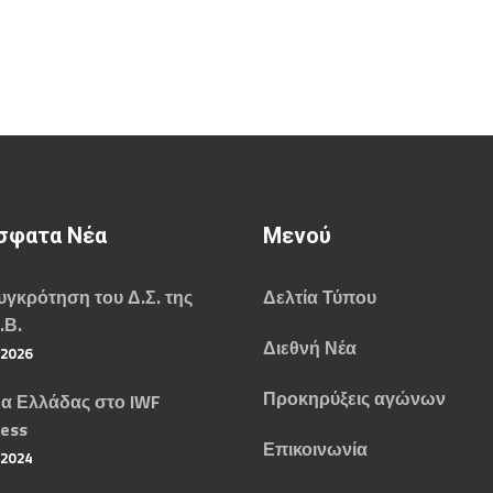
σφατα Νέα
Μενού
γκρότηση του Δ.Σ. της
Δελτία Τύπου
.Β.
Διεθνή Νέα
/2026
Προκηρύξεις αγώνων
α Ελλάδας στο IWF
ess
Επικοινωνία
/2024