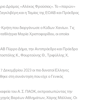
τήριο Δράμας «Αλέκος Φρούσιος». Το «παρών»
γκλιβέρη και η Ταμίας της ΕΟΑΒ και Πρόεδρος
ν Κρήτη που διοργάνωσε ο Κύδων Χανίων. Tις
αθλήτρια Μαρία Χριστοφορίδου, οι οποίοι
ΟΑΒ Πύρρο Δήμα, την Αντιπρόεδρο και Πρόεδρο
στόλης Κ., Φουρτούνης Θ., Τριφύλλης Χ,
7 Δεκεμβρίου 2023 οι πιο δυνατοί Ελληνες
ηκε στη συνάντηση που είχε ο Γενικός
ραφεία του Α. Σ. ΠΑΟΚ, εκπροσωπώντας την
ρχηγός Βαρέων Αθλημάτων, Χάρης Μάλλιος. Οι