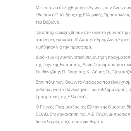
Με επιτυχία διεξήχθησαν οι Αγώνες των Ανοιχτ
έδωσαν η Πρόεδρος της Ελληνικής Ομοσπονδίας
του Βύβωνα…
Mε επιτυχία διεξήχθησαν στο κλειστό γυμναστήρ
απονομές έκαναν η Α’ Αντιπρόεδρος Αννα Στρούμ
τιμήθηκαν για την προσφορά…
Διαδικτυακή συντονιστική συνάντηση πραγματοπ
της Τεχνικής Επιτροπής, Αννα Στρούμπου και το
Γουδεντζίκης Π., Γκαρίπης Κ., Δήμας Ο., Τζαμπα
Στην πόλη των Θεών, το Λιτόχωρο που είναι χτισ
αθλητές, για το Πανελλήνιο Πρωτάθλημα άρσης β
Γραμματέας της Ελληνικής…
Ο Γενικός Γραμματέας της Ελληνικής Ομοσπονδί
ΕΟΑΒ. Στη συνάντηση, τον Α.Σ. ΠΑΟΚ εκπροσώπη
δύο πλευρές συζήτησαν για θέματα…