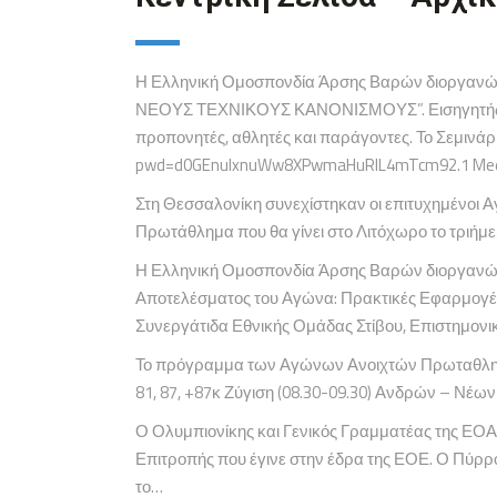
Η Ελληνική Ομοσπονδία Άρσης Βαρών διοργανώνε
ΝΕΟΥΣ ΤΕΧΝΙΚΟΥΣ ΚΑΝΟΝΙΣΜΟΥΣ”. Εισηγητής θα εί
προπονητές, αθλητές και παράγοντες. Το Σεμινά
pwd=d0GEnulxnuWw8XPwmaHuRlL4mTcm92.1 Meet
Στη Θεσσαλονίκη συνεχίστηκαν οι επιτυχημένοι 
Πρωτάθλημα που θα γίνει στο Λιτόχωρο το τριήμερ
Η Ελληνική Ομοσπονδία Άρσης Βαρών διοργανώνει,
Αποτελέσματος του Αγώνα: Πρακτικές Εφαρμογές”
Συνεργάτιδα Εθνικής Ομάδας Στίβου, Επιστημονι
Το πρόγραμμα των Αγώνων Ανοιχτών Πρωταθλημάτω
81, 87, +87κ Ζύγιση (08.30-09.30) Ανδρών – Νέων Α
Ο Ολυμπιονίκης και Γενικός Γραμματέας της ΕΟ
Επιτροπής που έγινε στην έδρα της ΕΟΕ. Ο Πύρρο
το…