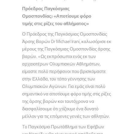
Πρόεδρος Παγκόσμιας
Ομοσπονδίας: «Αποτίουμε φόρο
τιμής στις ρίζες του αθλήματος»
Ο Πρόεδρος της Παγκόσμιας Ομοσπονδίας
Άρσης Βαρών Dr Michael Irani, καλωσόρισε εκ
μέρους της Παγκόσμιας Ομοσπονδίας άρσης
βαρών. «Ως εκπρόσωποι ενός εκ των
αρχαιοτέρων Ολυμπιακών Αθλημάτων,
είμαστε πολύ περήφανοι που βρισκόμαστε
στην Ελλάδα, τον τόπο γέννησης των
Ολυμπιακών Αγώνων. Για εμάς είναι πολύ
σημαντικό να αποτίουμε φόρο τιμής στις ρίζες
της άρσης βαρών και ταυτόχρονα να
διασφαλίσουμε ότι χτίζουμε ένα δυνατό
μέλλον για τις επόμενες γενιές των αθλητών.
To Παγκόσμιο Πρωτάθλημα των Εφήβων