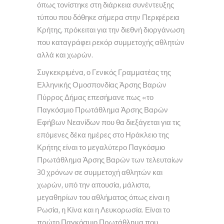
όπως τονίστηκε στη διάρκεια συνέντευξης
τύπου που δόθηκε σήμερα στην Περιφέρεια
Κρήτης, πρόκειται για την διεθνή διοργάνωση
που καταγράφει ρεκόρ συμμετοχής αθλητών
αλλά και χωρών.
Συγκεκριμένα, ο Γενικός Γραμματέας της
Ελληνικής Ομοσπονδίας Άρσης Βαρών
Πύρρος Δήμας επεσήμανε πως «το
Παγκόσμιο Πρωτάθλημα Άρσης Βαρών
Εφήβων Νεανίδων που θα διεξάγεται για τις
επόμενες δέκα ημέρες στο Ηράκλειο της
Κρήτης είναι το μεγαλύτερο Παγκόσμιο
Πρωτάθλημα Άρσης Βαρών των τελευταίων
30 χρόνων σε συμμετοχή αθλητών και
χωρών, υπό την απουσία, μάλιστα,
μεγαθηρίων του αθλήματος όπως είναι η
Ρωσία, η Κίνα και η Λευκορωσία. Είναι το
πρώτο Παγκόσμιο Πρωτάθλημα που