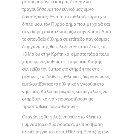
με υπερηφάνεια και μας έκαναν να
τραγουδήσουμε τον εθνικό μας ύμνο
δακρύζοντας. Ένα τέτοιο αθλητή φάρο έχω
δίπλα μου, τον Πύρρο Δήμα που με χαρά και
συγκίνηση τον καλωσορίζω στην Κρήτη. Αυτό
το σπουδαίο άθλημα σε επίπεδο παγκόσμιας
διοργάνωσης θα φιλοξενηθεί από 2 έως και
10 Μαΐου στην Κρήτη και είμαστε πάρα πολύ
χαρούμενοι, καθώς η Περιφέρεια Κρήτης
συνεχίζει την έμπρακτη στήριξή της στις
μεγάλες και διεθνείς αθλητικές διοργανώσεις
εμπλουτίζοντας το αθλητικό γίγνεσθαι στο
νησί μας. Καλούμε μικρούς και μεγάλους να
στηρίζουν και να χειροκροτήσουν τις
προσπάθειες των αθλητών».
Οι αγώνες θα φιλοξενηθούν στο Κλειστό
Γυμναστήριο Δύο Αοράκια, με πρόσβαση
ελεύθερη για το κοινό. ΗΤελετή Έναρξης των