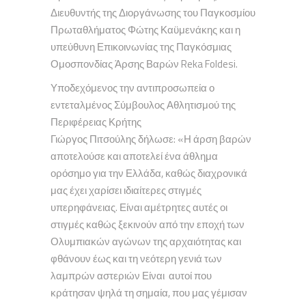
Διευθυντής της Διοργάνωσης του Παγκοσμίου
Πρωταθλήματος Φώτης Καϋμενάκης και η
υπεύθυνη Επικοινωνίας της Παγκόσμιας
Ομοσπονδίας Άρσης Βαρών Reka Foldesi.
Υποδεχόμενος την αντιπροσωπεία ο
εντεταλμένος Σύμβουλος Αθλητισμού της
Περιφέρειας Κρήτης
Γιώργος Πιτσούλης δήλωσε: «Η άρση βαρών
αποτελούσε και αποτελεί ένα άθλημα
ορόσημο για την Ελλάδα, καθώς διαχρονικά
μας έχει χαρίσει ιδιαίτερες στιγμές
υπερηφάνειας. Είναι αμέτρητες αυτές οι
στιγμές καθώς ξεκινούν από την εποχή των
Ολυμπιακών αγώνων της αρχαιότητας και
φθάνουν έως και τη νεότερη γενιά των
λαμπρών αστεριών Είναι αυτοί που
κράτησαν ψηλά τη σημαία, που μας γέμισαν