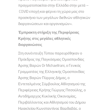
πραγματοποιείται στην Ελλάδα στην μετά –
COVID εποχή και φέρνει τη χώρα μας στο
προσκήνιο των μεγάλων διεθνών αθλητικών
διοργανώσεων και οργανισμών».
Έμπρακτη στήριξη της Περιφέρειας
Κρήτης στις μεγάλες αθλητικές
διοργανώσεις
Στη συνέντευξη Τύπου παρευρέθηκαν ο
Πρόεδρος της Παγκόσμιας Ομοσπονδίας
Άρσης Βαρών Dr MichaelIrani, ο Γενικός
Γραμματέας της Ελληνικής Ομοσπονδίας
Άρσης Βαρών Πύρρος Δήμας, ο
Εντεταλμένος Σύμβουλος Αθλητισμού της
Περιφέρειας Κρήτης Γιώργος Πιτσούλης, ο
Αντιδήμαρχος Κυκλικής Οικονομίας,
Περιβάλλοντος και Αθλητισμού του Δήμου
Ηρακλείου Κωνσταντίνος Βαρδαβάς, ο