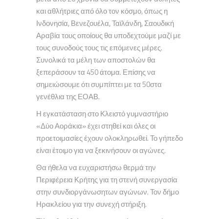
και αθλήτριες από όλο τον κόσμο, όπως η
Ινδονησία, Βενεζουέλα, Ταϊλάνδη, Σαουδική
Αραβία τους οποίους θα υποδεχτούμε μαζί με
τους συνοδούς τους τις επόμενες μέρες.
Συνολικά τα μέλη των αποστολών θα
ξεπεράσουν τα 450 άτομα. Επίσης να
σημειώσουμε ότι συμπίπτει με τα 50στα
γενέθλια της ΕΟΑΒ.
Η εγκατάσταση στο Κλειστό γυμναστήριο
«Δύο Αοράκια» έχει στηθεί και όλες οι
προετοιμασίες έχουν ολοκληρωθεί. Το γήπεδο
είναι έτοιμο για να ξεκινήσουν οι αγώνες.
Θα ήθελα να ευχαριστήσω θερμά την
Περιφέρεια Κρήτης για τη στενή συνεργασία
στην συνδιοργάνωσητων αγώνων. Τον δήμο
Ηρακλείου για την συνεχή στήριξη.