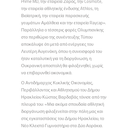
Prime MD, την εταιρεία Ζαρός, την Cosmote,
την εταιρεία αθλητικής ένδυσης Athlos, τη
Βιοϊατρική, την εταιρεία παρασκευής
γευμάτων Αμάλθεια και την εταιρεία Raycap».
Παράλληλα ο τέσσερις φορές Ολυμπιονίκης
στο περιθώριο της συνέντευξης Τύπου
αποκάλυψε ότι μετά από ενέργειες του
Λευτέρη Αυγενάκη, όπου η συνεισφορά του
ήταν καταλυτική για τη διοργάνωση, η
Ουκρανική αποστολή θα φιλοξενηθεί, χωρίς
να επιβαρυνθεί οικονομικά.
Ο Αντιδήμαρχος Κυκλικής Οικονομίας,
Περιβάλλοντος και Αθλητισμού του Δήμου
Ηρακλείου Κώστας Βαρδαβάς τόνισε από την
πλευρά του: «Μια ακόμα σπουδαία αθλητική
διοργάνωση φιλοξενείται στην πόλη μας και
στις εγκαταστάσεις του Δήμου Ηρακλείου, το
Νέο Κλειστό Γυμναστήριο στα Δύο Αοράκια.