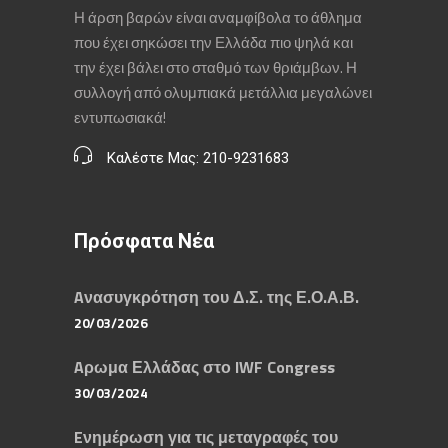
Η άρση βαρών είναι αναμφίβολα το άθλημα
που έχει σηκώσει την Ελλάδα πιο ψηλά και
την έχει βάλει στο σταθμό των θριάμβων. Η
συλλογή από ολυμπιακά μετάλλια μεγαλώνει
εντυπωσιακά!
Καλέστε Μας: 210-9231683
Πρόσφατα Νέα
Aνασυγκρότηση του Δ.Σ. της Ε.Ο.Α.Β.
20/03/2026
Aρωμα Ελλάδας στο IWF Congress
30/03/2024
Eνημέρωση για τις μεταγραφές του