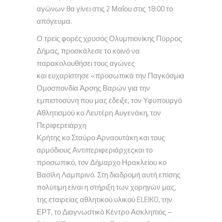
αγώνων θα γίνει στις 2 Μαΐου στις 18:00 το
απόγευμα.
Ο τρείς φορές χρυσός Ολυμπιονίκης Πύρρος
Δήμας, προσκάλεσε το κοινό να
παρακολουθήσει τους αγώνες
και ευχαρίστησε «προσωπικά την Παγκόσμια
Ομοσπονδία Άρσης Βαρών για την
εμπιστοσύνη που μας έδειξε, τον Υφυπουργό
Αθλητισμού κο Λευτέρη Αυγενάκη, τον
Περιφερειάρχη
Κρήτης κο Σταύρο Αρναουτάκη και τους
αρμόδιους Αντιπεριφεριάρχεςκαι το
προσωπικό, τον Δήμαρχο Ηρακλείου κο
Βασίλη Λαμπρινό. Στη διαδρομή αυτή επίσης
πολύτιμη είναι η στήριξη των χορηγών μας,
της εταιρείας αθλητικού υλικού ELEIKO, την
ΕΡΤ, το Διαγνωστικό Κέντρο Ασκληπιός –