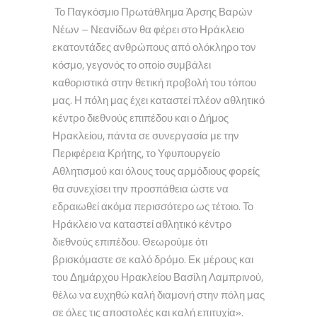
Το Παγκόσμιο Πρωτάθλημα Άρσης Βαρών
Νέων – Νεανίδων θα φέρει στο Ηράκλειο
εκατοντάδες ανθρώπους από ολόκληρο τον
κόσμο, γεγονός το οποίο συμβάλει
καθοριστικά στην θετική προβολή του τόπου
μας. Η πόλη μας έχει καταστεί πλέον αθλητικό
κέντρο διεθνούς επιπέδου και ο Δήμος
Ηρακλείου, πάντα σε συνεργασία με την
Περιφέρεια Κρήτης, το Υφυπουργείο
Αθλητισμού και όλους τους αρμόδιους φορείς
θα συνεχίσει την προσπάθεια ώστε να
εδραιωθεί ακόμα περισσότερο ως τέτοιο. Το
Ηράκλειο να καταστεί αθλητικό κέντρο
διεθνούς επιπέδου. Θεωρούμε ότι
βρισκόμαστε σε καλό δρόμο. Εκ μέρους και
του Δημάρχου Ηρακλείου Βασίλη Λαμπρινού,
θέλω να ευχηθώ καλή διαμονή στην πόλη μας
σε όλες τις αποστολές και καλή επιτυχία».