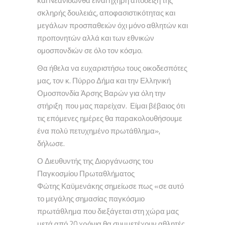
και Νεανίδωνθα είναι ηχηρή απόδειξη της
σκληρής δουλειάς, αποφασιστικότητας και
μεγάλων προσπαθειών όχι μόνο αθλητών και
προπονητών αλλά και των εθνικών
ομοσπονδιών σε όλο τον κόσμο.
Θα ήθελα να ευχαριστήσω τους οικοδεσπότες
μας, τον κ. Πύρρο Δήμα και την Ελληνική
Ομοσπονδία Άρσης Βαρών για όλη την
στήριξη που μας παρείχαν. Είμαι βέβαιος ότι
τις επόμενες ημέρες θα παρακολουθήσουμε
ένα πολύ πετυχημένο πρωτάθλημα»,
δήλωσε.
Ο Διευθυντής της Διοργάνωσης του
Παγκοσμίου Πρωταθλήματος
Φώτης Καϋμενάκης σημείωσε πως «σε αυτό
το μεγάλης σημασίας παγκόσμιο
πρωτάθλημα που διεξάγεται στη χώρα μας
μετά από 20 χρόνια θα συμμετέχουν αθλητές