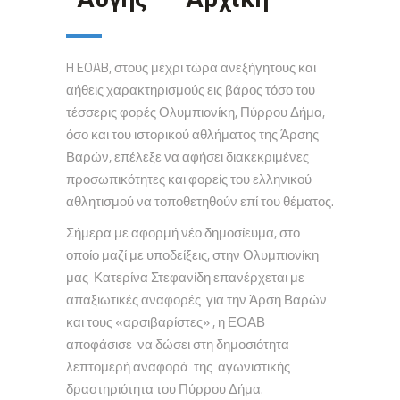
H EOAB, στους μέχρι τώρα ανεξήγητους και
αήθεις χαρακτηρισμούς εις βάρος τόσο του
τέσσερις φορές Ολυμπιονίκη, Πύρρου Δήμα,
όσο και του ιστορικού αθλήματος της Άρσης
Βαρών, επέλεξε να αφήσει διακεκριμένες
προσωπικότητες και φορείς του ελληνικού
αθλητισμού να τοποθετηθούν επί του θέματος.
Σήμερα με αφορμή νέο δημοσίευμα, στο
οποίο μαζί με υποδείξεις, στην Ολυμπιονίκη
μας Κατερίνα Στεφανίδη επανέρχεται με
απαξιωτικές αναφορές για την Άρση Βαρών
και τους «αρσιβαρίστες» , η ΕΟΑΒ
αποφάσισε να δώσει στη δημοσιότητα
λεπτομερή αναφορά της αγωνιστικής
δραστηριότητα του Πύρρου Δήμα.