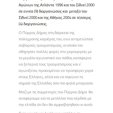
Αγώνων της Ατλάντα 1996 και του Σίδνεϊ 2000
σε εννέα (9) διοργανώσεις και μεταξύ του
Σϊδνεϊ 2000 και της Αθήνας 2004 σε τέσσερις
(4) διοργανώσεις.
Ο Πύρρος Δήμας στη διάρκεια της
πολύχρονης καριέρας του, ενώ αντιμετώπισε
σοβαρούς τραυματισμούς, οι οποίοι τον
οδήγησαν πολλές φορές στο χειρουργείο, με
το μεγάλο αγωνιστικό του πάθος κατάφερνε
να ξεπερνά τους τραυματισμούς και ν`
αγωνίζεται, προκειμένου να προσφέρει χαρά
στους Ελληνες, αλλά και να σηκώνει τη
σημαία της Ελλάδας όσο πιο ψηλά μπορούσε.
Μαζί με τις συμμετοχές του Πύρρου Δήμα θα
αναφέρουμε και τα μετάλλια που κέρδισε με
την ελπίδα ότι δεν θα αμφισβητηθούν κι αυτά: