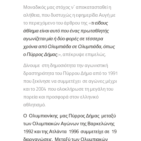
Μοναδικός μας στόχος ν` αποκατασταθεί η
αλήθεια, που δυστυχώς η εφημερίδα Αυγή με
το περιεχόμενο του άρθρου της «
τι είδους
άθλημα είναι αυτό που ένας πρωταθλητής
αγωνίζεται μία ή δύο φορές σε τέσσερα
χρόνια από Ολυμπιάδα σε Ολυμπιάδα, όπως
ο Πύρρος Δήμας
;», απέκρυψε επιμελώς.
Δίνουμε στη δημοσιότητα την αγωνιστική
δραστηριότητα του Πύρρου Δήμα από το 1991
που ξεκίνησε να συμμετέχει σε αγώνες μέχρι
και το 2004 που ολοκλήρωσε τη μεγάλη του
πορεία και προσφορά στον ελληνικό
αθλητισμό.
Ο Ολυμπιονίκης μας Πύρρος Δήμας μεταξύ
των Ολυμπιακών Αγώνων της Βαρκελώνης
1992 και της Ατλάντα 1996 συμμετείχε σε 19
διοργανώσεις. Μεταξύ των Ολυμπιακών