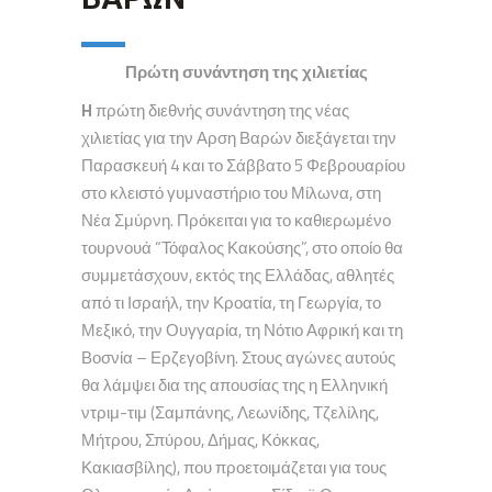
Πρώτη συνάντηση της χιλιετίας
H
πρώτη διεθνής συνάντηση της νέας
χιλιετίας για την Αρση Βαρών διεξάγεται την
Παρασκευή 4 και το Σάββατο 5 Φεβρουαρίου
στο κλειστό γυμναστήριο του Μίλωνα, στη
Νέα Σμύρνη. Πρόκειται για το καθιερωμένο
τουρνουά “Τόφαλος Κακούσης”, στο οποίο θα
συμμετάσχουν, εκτός της Ελλάδας, αθλητές
από τι Ισραήλ, την Κροατία, τη Γεωργία, το
Μεξικό, την Ουγγαρία, τη Νότιο Αφρική και τη
Βοσνία – Ερζεγοβίνη. Στους αγώνες αυτούς
θα λάμψει δια της απουσίας της η Ελληνική
ντριμ-τιμ (Σαμπάνης, Λεωνίδης, Τζελίλης,
Μήτρου, Σπύρου, Δήμας, Κόκκας,
Κακιασβίλης), που προετοιμάζεται για τους