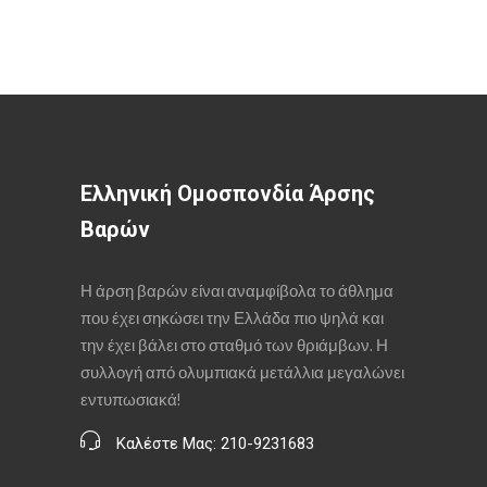
Ελληνική Ομοσπονδία Άρσης
Βαρών
Η άρση βαρών είναι αναμφίβολα το άθλημα
που έχει σηκώσει την Ελλάδα πιο ψηλά και
την έχει βάλει στο σταθμό των θριάμβων. Η
συλλογή από ολυμπιακά μετάλλια μεγαλώνει
εντυπωσιακά!
Καλέστε Μας: 210-9231683