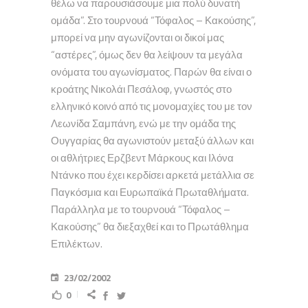
θέλω να παρουσιάσουμε μια πολύ δυνατή
ομάδα”. Στο τουρνουά “Τόφαλος – Κακούσης”,
μπορεί να μην αγωνίζονται οι δικοί μας
“αστέρες”, όμως δεν θα λείψουν τα μεγάλα
ονόματα του αγωνίσματος. Παρών θα είναι ο
κροάτης Νικολάι Πεσάλοφ, γνωστός στο
ελληνικό κοινό από τις μονομαχίες του με τον
Λεωνίδα Σαμπάνη, ενώ με την ομάδα της
Ουγγαρίας θα αγωνιστούν μεταξύ άλλων και
οι αθλήτριες Ερζβεντ Μάρκους και Ιλόνα
Ντάνκο που έχει κερδίσει αρκετά μετάλλια σε
Παγκόσμια και Ευρωπαϊκά Πρωταθλήματα.
Παράλληλα με το τουρνουά “Τόφαλος –
Κακούσης” θα διεξαχθεί και το Πρωτάθλημα
Επιλέκτων.
23/02/2002
0