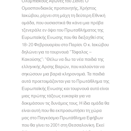
Ολυμπιακούς Αγώνες του Σίδνεϊ. Ο
Ομοσπονδιακός προπονητής, Χρήστος
Ιακώβου, ρίχνει στη μάχη τη δεύτερη Εθνική
ομάδα, που ουσιαστικά θα κάνει μια πρόβα
τζενεράλε εν όψει του Πρωταθλήματος της
Ευρωπαϊκής Ενωσης που θα διεξαχθεί στις
18-20 Φεβρουαρίου στο Παρίσι. Ο κ. Ιακώβου
δηλώνει για το τουρνουά “Τόφαλος –
Κακούσης”: “Θέλω να δω τα νέα παιδιά της
ελληνικής Αρσης Βαρών, που καλούνται να
σηκώσουν μια βαριά κληρονομιά. Τα παιδιά
αυτά προετοιμάζονται για το Πρωτάθλημα της
Ευρωπαϊκής Ενωσης και τουρνουά αυτό είναι
μιας πρώτης τάξεως ευκαιρία για να
δοκιμάσουν τις δυνάμεις τους. Η ίδια ομάδα θα
είναι αυτή που θα εκπροσωπήσει τη χώρα
μας στο Παγκόσμιο Πρωτάθλημα Εφήβων
που θα γίνει το 2001 στη Θεσσαλονίκη. Εκεί