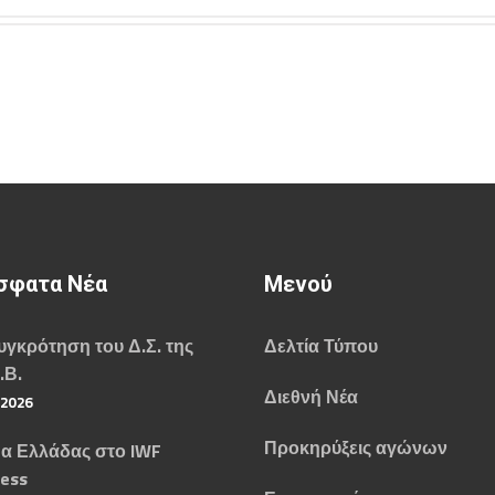
σφατα Νέα
Μενού
γκρότηση του Δ.Σ. της
Δελτία Τύπου
.Β.
Διεθνή Νέα
/2026
Προκηρύξεις αγώνων
α Ελλάδας στο IWF
ess