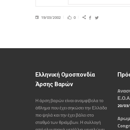
19/03/2002
0
Ελληνική Ομοσπονδία
Πρό
Άρσης Βαρών
Aνασυ
Ε.Ο.Α
Η άρση βαρών είναι αναμφίβολα το
20/03
άθλημα που έχει σηκώσει την Ελλάδα
πιο ψηλά και την έχει βάλει στο
Aρωμ
σταθμό των θριάμβων. Η συλλογή
Congr
από ολυμπιακά μετάλλια μεγαλώνει