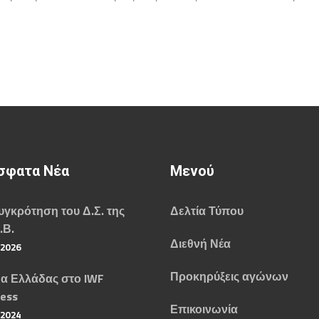
σφατα Νέα
Μενού
γκρότηση του Δ.Σ. της
Δελτία Τύπου
.Β.
Διεθνή Νέα
/2026
Προκηρύξεις αγώνων
α Ελλάδας στο IWF
ess
Επικοινωνία
/2024