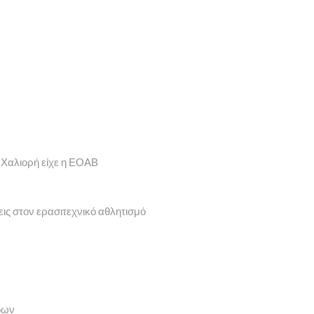
 Χαλιορή είχε η ΕΟΑΒ
εις στον ερασιτεχνικό αθλητισμό
δων