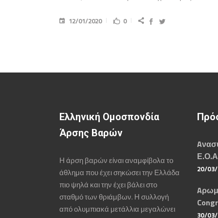
12/01/2020
0
Ελληνική Ομοσπονδία
Πρό
Άρσης Βαρών
Aνασυ
Ε.Ο.Α
Η άρση βαρών είναι αναμφίβολα το
20/03
άθλημα που έχει σηκώσει την Ελλάδα
πιο ψηλά και την έχει βάλει στο
Aρωμ
σταθμό των θριάμβων. Η συλλογή
Congr
από ολυμπιακά μετάλλια μεγαλώνει
30/03