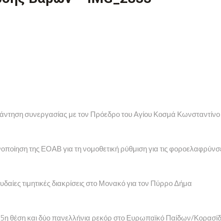
υνάντηση συνεργασίας με τον Πρόεδρο του Αγίου Κοσμά Κωνσταντίνο
νοποίηση της ΕΟΑΒ για τη νομοθετική ρύθμιση για τις φοροελαφρύνσ
υδαίες τιμητικές διακρίσεις στο Μονακό για τον Πύρρο Δήμα
ία 5η θέση και δύο πανελλήνια ρεκόρ στο Ευρωπαϊκό Παίδων/Κορασί