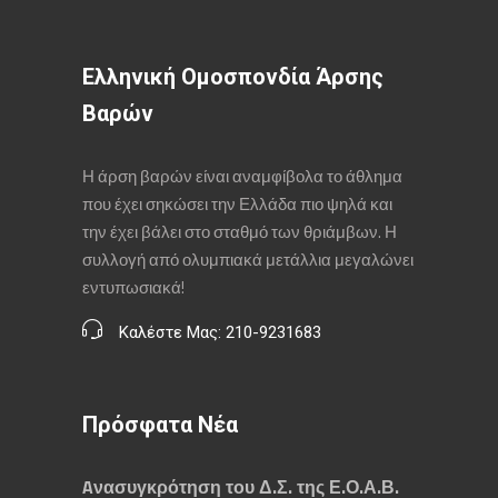
Ελληνική Ομοσπονδία Άρσης
Βαρών
Η άρση βαρών είναι αναμφίβολα το άθλημα
που έχει σηκώσει την Ελλάδα πιο ψηλά και
την έχει βάλει στο σταθμό των θριάμβων. Η
συλλογή από ολυμπιακά μετάλλια μεγαλώνει
εντυπωσιακά!
Καλέστε Μας: 210-9231683
Πρόσφατα Νέα
Aνασυγκρότηση του Δ.Σ. της Ε.Ο.Α.Β.