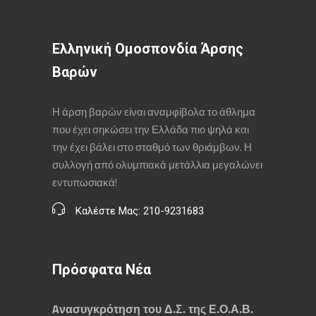
Ελληνική Ομοσπονδία Άρσης
Βαρών
Η άρση βαρών είναι αναμφίβολα το άθλημα
που έχει σηκώσει την Ελλάδα πιο ψηλά και
την έχει βάλει στο σταθμό των θριάμβων. Η
συλλογή από ολυμπιακά μετάλλια μεγαλώνει
εντυπωσιακά!
Καλέστε Μας: 210-9231683
Πρόσφατα Νέα
Aνασυγκρότηση του Δ.Σ. της Ε.Ο.Α.Β.