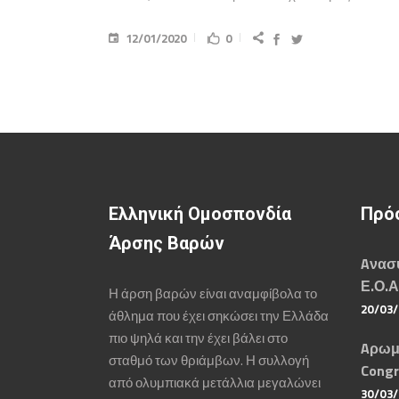
12/01/2020
0
Ελληνική Ομοσπονδία
Πρό
Άρσης Βαρών
Aνασυ
Ε.Ο.Α
Η άρση βαρών είναι αναμφίβολα το
20/03
άθλημα που έχει σηκώσει την Ελλάδα
πιο ψηλά και την έχει βάλει στο
Aρωμ
σταθμό των θριάμβων. Η συλλογή
Congr
από ολυμπιακά μετάλλια μεγαλώνει
30/03