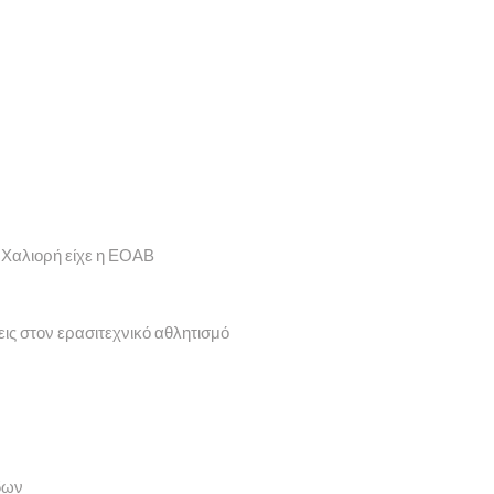
 Χαλιορή είχε η ΕΟΑΒ
εις στον ερασιτεχνικό αθλητισμό
δων