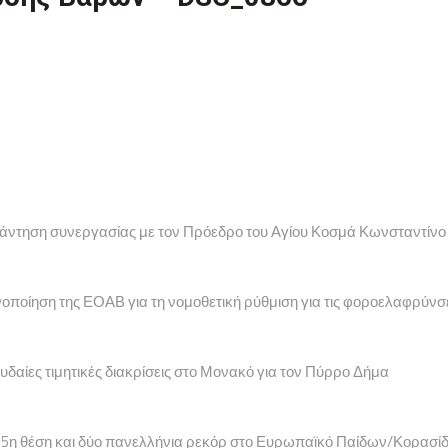
υνάντηση συνεργασίας με τον Πρόεδρο του Αγίου Κοσμά Κωνσταντίνο
νοποίηση της ΕΟΑΒ για τη νομοθετική ρύθμιση για τις φοροελαφρύνσ
υδαίες τιμητικές διακρίσεις στο Μονακό για τον Πύρρο Δήμα
ία 5η θέση και δύο πανελλήνια ρεκόρ στο Ευρωπαϊκό Παίδων/Κορασί