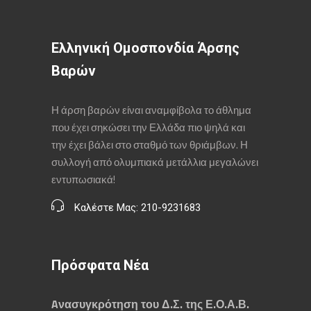
Ελληνική Ομοσπονδία Άρσης
Βαρών
Η άρση βαρών είναι αναμφίβολα το άθλημα
που έχει σηκώσει την Ελλάδα πιο ψηλά και
την έχει βάλει στο σταθμό των θριάμβων. Η
συλλογή από ολυμπιακά μετάλλια μεγαλώνει
εντυπωσιακά!
Καλέστε Μας: 210-9231683
Πρόσφατα Νέα
Aνασυγκρότηση του Δ.Σ. της Ε.Ο.Α.Β.