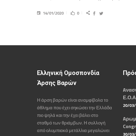
14/01/2020
0
Ελληνική Ομοσπονδία
Πρό
Άρσης Βαρών
Aνασυ
Ε.Ο.Α
Η άρση βαρών είναι αναμφίβολα το
20/03
άθλημα που έχει σηκώσει την Ελλάδα
πιο ψηλά και την έχει βάλει στο
Aρωμ
σταθμό των θριάμβων. Η συλλογή
Congr
από ολυμπιακά μετάλλια μεγαλώνει
30/03