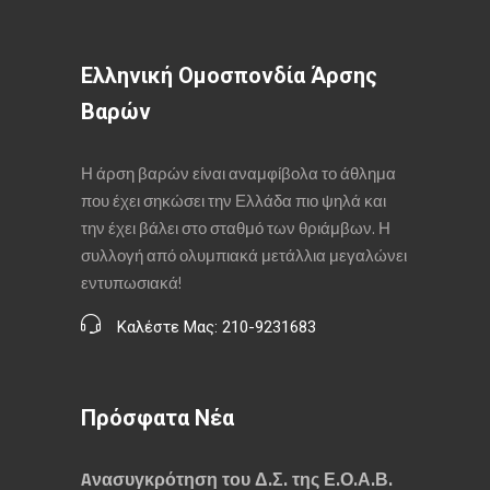
Ελληνική Ομοσπονδία Άρσης
Βαρών
Η άρση βαρών είναι αναμφίβολα το άθλημα
που έχει σηκώσει την Ελλάδα πιο ψηλά και
την έχει βάλει στο σταθμό των θριάμβων. Η
συλλογή από ολυμπιακά μετάλλια μεγαλώνει
εντυπωσιακά!
Καλέστε Μας: 210-9231683
Πρόσφατα Νέα
Aνασυγκρότηση του Δ.Σ. της Ε.Ο.Α.Β.