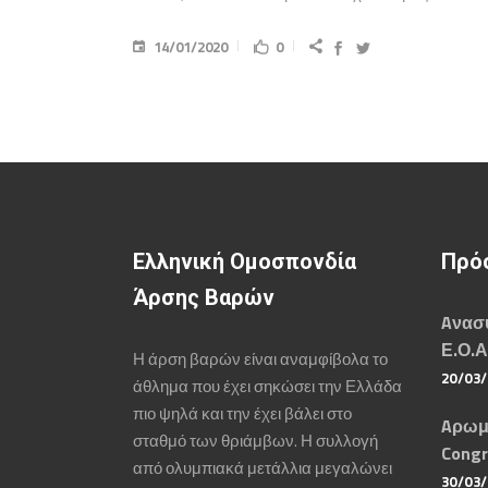
14/01/2020
0
Ελληνική Ομοσπονδία
Πρό
Άρσης Βαρών
Aνασυ
Ε.Ο.Α
Η άρση βαρών είναι αναμφίβολα το
20/03
άθλημα που έχει σηκώσει την Ελλάδα
πιο ψηλά και την έχει βάλει στο
Aρωμ
σταθμό των θριάμβων. Η συλλογή
Congr
από ολυμπιακά μετάλλια μεγαλώνει
30/03