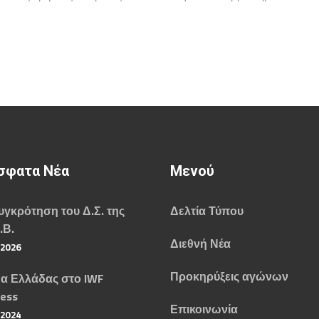
σφατα Νέα
Μενού
γκρότηση του Δ.Σ. της
Δελτία Τύπου
.Β.
Διεθνή Νέα
/2026
Προκηρύξεις αγώνων
α Ελλάδας στο IWF
ess
Επικοινωνία
/2024