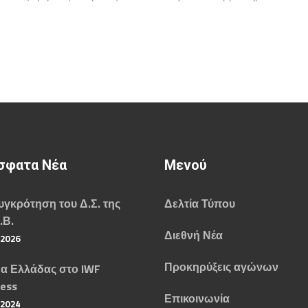
σφατα Νέα
Μενού
γκρότηση του Δ.Σ. της
Δελτία Τύπου
.Β.
Διεθνή Νέα
/2026
Προκηρύξεις αγώνων
α Ελλάδας στο IWF
ess
Επικοινωνία
/2024