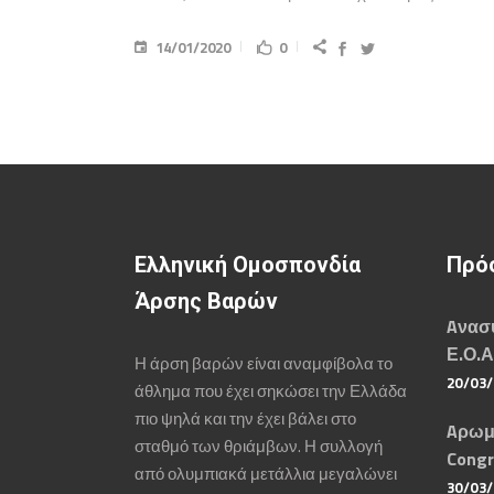
14/01/2020
0
Ελληνική Ομοσπονδία
Πρό
Άρσης Βαρών
Aνασυ
Ε.Ο.Α
Η άρση βαρών είναι αναμφίβολα το
20/03
άθλημα που έχει σηκώσει την Ελλάδα
πιο ψηλά και την έχει βάλει στο
Aρωμ
σταθμό των θριάμβων. Η συλλογή
Congr
από ολυμπιακά μετάλλια μεγαλώνει
30/03