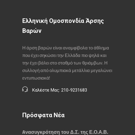
Ελληνική Ομοσπονδία Άρσης
Βαρών
Η άρση βαρών είναι αναμφίβολα το άθλημα
που έχει σηκώσει την Ελλάδα πιο ψηλά και
την έχει βάλει στο σταθμό των θριάμβων. Η
συλλογή από ολυμπιακά μετάλλια μεγαλώνει
εντυπωσιακά!
Καλέστε Μας: 210-9231683
Πρόσφατα Νέα
Aνασυγκρότηση του Δ.Σ. της Ε.Ο.Α.Β.