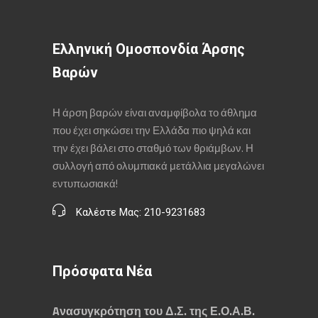
Ελληνική Ομοσπονδία Άρσης
Βαρών
Η άρση βαρών είναι αναμφίβολα το άθλημα
που έχει σηκώσει την Ελλάδα πιο ψηλά και
την έχει βάλει στο σταθμό των θριάμβων. Η
συλλογή από ολυμπιακά μετάλλια μεγαλώνει
εντυπωσιακά!
Καλέστε Μας: 210-9231683
Πρόσφατα Νέα
Aνασυγκρότηση του Δ.Σ. της Ε.Ο.Α.Β.