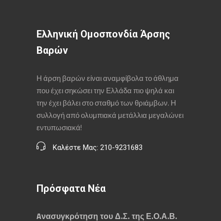
Ελληνική Ομοσπονδία Άρσης
Βαρών
Η άρση βαρών είναι αναμφίβολα το άθλημα
που έχει σηκώσει την Ελλάδα πιο ψηλά και
την έχει βάλει στο σταθμό των θριάμβων. Η
συλλογή από ολυμπιακά μετάλλια μεγαλώνει
εντυπωσιακά!
Καλέστε Μας: 210-9231683
Πρόσφατα Νέα
Aνασυγκρότηση του Δ.Σ. της Ε.Ο.Α.Β.