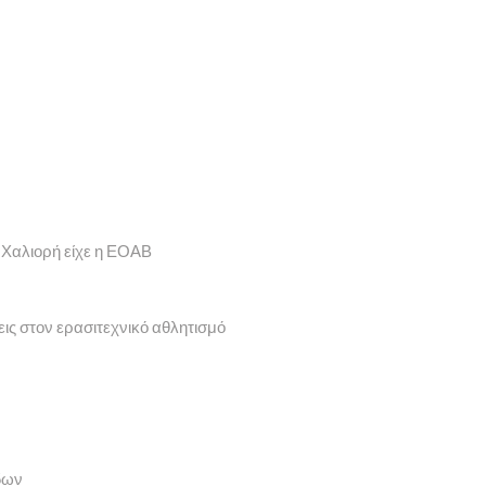
 Χαλιορή είχε η ΕΟΑΒ
εις στον ερασιτεχνικό αθλητισμό
δων