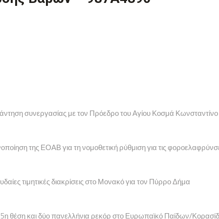
υνάντηση συνεργασίας με τον Πρόεδρο του Αγίου Κοσμά Κωνσταντίνο
νοποίηση της ΕΟΑΒ για τη νομοθετική ρύθμιση για τις φοροελαφρύνσ
υδαίες τιμητικές διακρίσεις στο Μονακό για τον Πύρρο Δήμα
ία 5η θέση και δύο πανελλήνια ρεκόρ στο Ευρωπαϊκό Παίδων/Κορασί