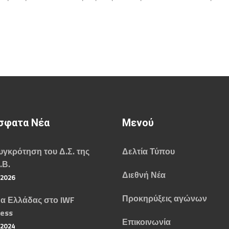
σφατα Νέα
Μενού
γκρότηση του Δ.Σ. της
Δελτία Τύπου
.Β.
Διεθνή Νέα
/2026
Προκηρύξεις αγώνων
α Ελλάδας στο IWF
ess
Επικοινωνία
/2024