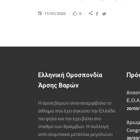
11/01/2020
0
Ελληνική Ομοσπονδία
Πρό
Άρσης Βαρών
Aνασυ
Ε.Ο.Α
Η άρση βαρών είναι αναμφίβολα το
20/03
άθλημα που έχει σηκώσει την Ελλάδα
πιο ψηλά και την έχει βάλει στο
Aρωμ
σταθμό των θριάμβων. Η συλλογή
Congr
από ολυμπιακά μετάλλια μεγαλώνει
30/03