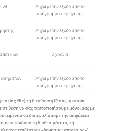
how)
Λήγει με την έξοδο από το
πρόγραμμα περιήγησης
χρήστης
Λήγει με την έξοδο από το
πρόγραμμα περιήγησης
τατιστικών
2 χρόνια
ύ αιτημάτων
Λήγει με την έξοδο από το
πρόγραμμα περιήγησης
ο (log file) τη διεύθυνση IP σας, η οποία
ε σε θέση να σας ταυτοποιήσουμε μόνοι μας με
προκειμένου να διασφαλίσουμε την ασφάλεια
ουν σε κίνδυνο τη διαθεσιμότητα, τη
. έλεγχος επιθέσεων «άρνησης υπηρεσίας»).