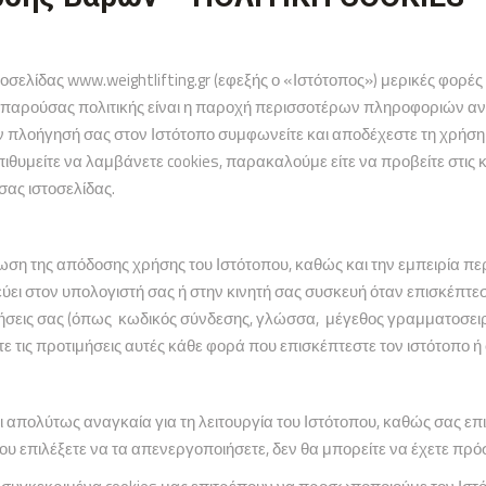
τοσελίδας www.weightlifting.gr (εφεξής ο «Ιστότοπος») μερικές φορ
ς παρούσας πολιτικής είναι η παροχή περισσοτέρων πληροφοριών αν
ν πλοήγησή σας στον Ιστότοπο συμφωνείτε και αποδέχεστε τη χρήση
ιθυμείτε να λαμβάνετε cookies, παρακαλούμε είτε να προβείτε στις
ας ιστοσελίδας.
ωση της απόδοσης χρήσης του Ιστότοπου, καθώς και την εμπειρία περ
ύει στον υπολογιστή σας ή στην κινητή σας συσκευή όταν επισκέπτεστ
τιμήσεις σας (όπως κωδικός σύνδεσης, γλώσσα, μέγεθος γραμματοσειρ
ετε τις προτιμήσεις αυτές κάθε φορά που επισκέπτεστε τον ιστότοπο ή 
ι απολύτως αναγκαία για τη λειτουργία του Ιστότοπου, καθώς σας επ
που επιλέξετε να τα απενεργοποιήσετε, δεν θα μπορείτε να έχετε πρ