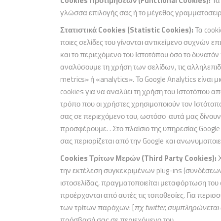
Cookies Προτιμήσεων (Functional Cookies):
Τα
γλώσσα επιλογής σας ή το μέγεθος γραμματοσειρά
Στατιστικά Cookies (Statistic Cookies):
Τα cook
ποιες σελίδες του γίνονται αντικείμενο συχνών 
και το περιεχόμενο του Ιστοτόπου όσο το δυνατόν
αναλύσουμε τη χρήση των σελίδων, τις αλληλεπιδ
metrics» ή «analytics». Το Google Analytics είναι
cookies για να αναλύει τη χρήση του Ιστοτόπου απ
τρόπο που οι χρήστες χρησιμοποιούν τον Ιστότοπο.
σας σε περιεχόμενο του, ωστόσο αυτά μας δίνουν
προσφέρουμε. . Στο πλαίσιο της υπηρεσίας Google 
σας περιορίζεται από την Google και ανωνυμοποιε
Cookies Τρίτων Μερών (Third Party Cookies):
την εκτέλεση συγκεκριμένων plug-ins (συνδέσεω
ιστοσελίδας, πραγματοποιείται μεταφόρτωση του 
προέρχονται από αυτές τις τοποθεσίες. Για περισσό
των τρίτων παρόχων: [
πχ twitter, συμπληρώνετα
πρόσβασή σας σε περιεχόμενο του.