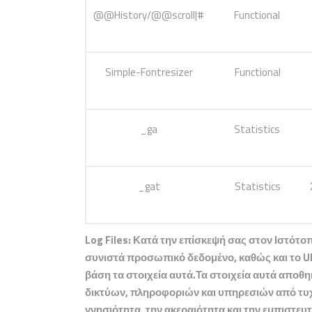
@@History/@@scroll|#
Functional
Simple-Fontresizer
Functional
_ga
Statistics
_gat
Statistics
Log Files:
Κατά την επίσκεψή σας στον Ιστότοπο,
συνιστά προσωπικό δεδομένο, καθώς και το UR
βάση τα στοιχεία αυτά.Τα στοιχεία αυτά αποθ
δικτύων, πληροφοριών και υπηρεσιών από τυχαί
γνησιότητα, την ακεραιότητα και την εμπιστε