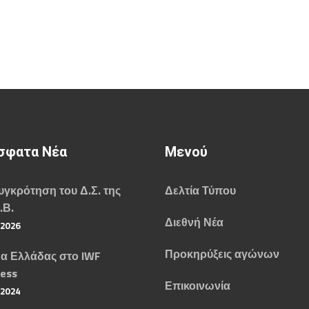
σφατα Νέα
Μενού
γκρότηση του Δ.Σ. της
Δελτία Τύπου
.Β.
Διεθνή Νέα
/2026
Προκηρύξεις αγώνων
α Ελλάδας στο IWF
ess
Επικοινωνία
/2024