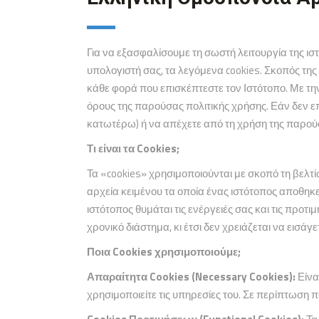
Για να εξασφαλίσουμε τη σωστή λειτουργία της ισ
υπολογιστή σας, τα λεγόμενα cookies. Σκοπός τη
κάθε φορά που επισκέπτεστε τον Ιστότοπο. Με τη
όρους της παρούσας πολιτικής χρήσης. Εάν δεν επ
κατωτέρω) ή να απέχετε από τη χρήση της παρούσ
Τι είναι τα
Cookies
;
Τα «cookies» χρησιμοποιούνται με σκοπό τη βελτί
αρχεία κειμένου τα οποία ένας ιστότοπος αποθηκε
ιστότοπος θυμάται τις ενέργειές σας και τις προ
χρονικό διάστημα, κι έτσι δεν χρειάζεται να εισάγ
Ποια
Cookies
χρησιμοποιούμε;
Απαραίτητα Cookies (Necessary Cookies):
Είνα
χρησιμοποιείτε τις υπηρεσίες του. Σε περίπτωση 