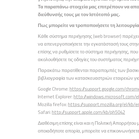
Τα παραπάνω στοιχεία μας επιτρέπουν να απο
διεύθυνσής τους με τον Ιστότοπό μας.
Πως μπορείτε να τροποποιήσετε τη λειτουργί
Κάθε σύστημα περιήγησης (web browser) παρέχει σα
να απενεργοποιήσετε την εγκατάστασή τους στην σ
επίσης να ρυθμίσετε το σύστημα περιήγησης, που
ακολουθήσετε τις οδηγίες του συστήματος περιήγη
Παρακάτω παρατίθενται παραπομπές των βασικότε
βιβλιογραφία των κατασκευαστριών εταιρειών γι
Google Chrome:
https://support.google.com/chro
Internet Explorer:
http://windows.microsoft.com/e
Mozilla firefox:
https://support.mozilla.org/el/kb
Safari:
http://support.apple.com/kb/ph5042
Διαθέσιμη επίσης είναι και η Πολιτική Απορρήτου 
οποιαδήποτε απορία, μπορείτε να επικοινωνήσετε