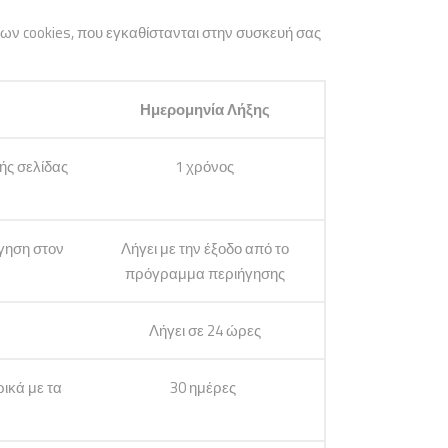
ων cookies, που εγκαθίστανται στην συσκευή σας
Ημερομηνία Λήξης
ής σελίδας
1 χρόνος
ήγηση στον
Λήγει με την έξοδο από το
πρόγραμμα περιήγησης
Λήγει σε 24 ώρες
ικά με τα
30 ημέρες