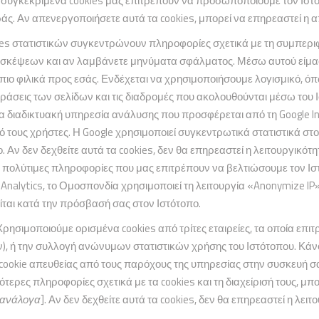
 συγκεκριμένα cookies μας επιτρέπουν να προσωποποιούμε τον Ιστό
ς. Αν απενεργοποιήσετε αυτά τα cookies, μπορεί να επηρεαστεί η απ
ies στατιστικών συγκεντρώνουν πληροφορίες σχετικά με τη συμπερι
επισκέψεων και αν λαμβάνετε μηνύματα σφάλματος. Μέσω αυτού είμα
 πιο φιλικά προς εσάς. Ενδέχεται να χρησιμοποιήσουμε λογισμικό, όπ
ράσεις των σελίδων και τις διαδρομές που ακολουθούνται μέσω του 
 μια διαδικτυακή υπηρεσία ανάλυσης που προσφέρεται από τη Google Inc.
ό τους χρήστες. Η Google χρησιμοποιεί συγκεντρωτικά στατιστικά στο
 Αν δεν δεχθείτε αυτά τα cookies, δεν θα επηρεαστεί η λειτουργικότ
 πολύτιμες πληροφορίες που μας επιτρέπουν να βελτιώσουμε τον Ιστό
Analytics, το Ομοσπονδία χρησιμοποιεί τη λειτουργία «Anonymize IP»
ίται κατά την πρόσβασή σας στον Ιστότοπο.
Χρησιμοποιούμε ορισμένα cookies από τρίτες εταιρείες, τα οποία επι
ν), ή την συλλογή ανώνυμων στατιστικών χρήσης του Ιστότοπου. Κά
cookie απευθείας από τους παρόχους της υπηρεσίας στην συσκευή σας
τερες πληροφορίες σχετικά με τα cookies και τη διαχείρισή τους, μπο
ι ανάλογα
]. Αν δεν δεχθείτε αυτά τα cookies, δεν θα επηρεαστεί η λειτ