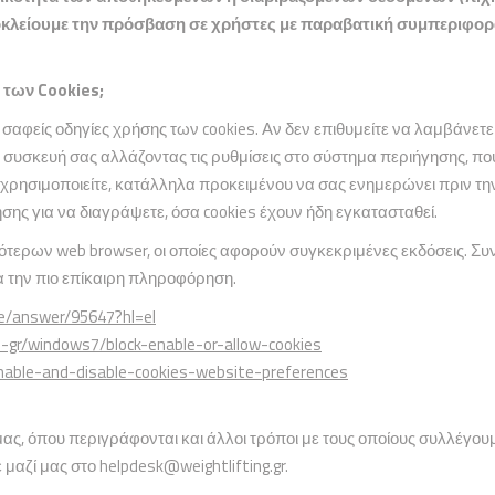
κλείουμε την πρόσβαση σε χρήστες με παραβατική συμπεριφορ
α των
Cookies
;
φείς οδηγίες χρήσης των cookies. Αν δεν επιθυμείτε να λαμβάνετε co
υσκευή σας αλλάζοντας τις ρυθμίσεις στο σύστημα περιήγησης, που 
 χρησιμοποιείτε, κατάλληλα προκειμένου να σας ενημερώνει πριν την
σης για να διαγράψετε, όσα cookies έχουν ήδη εγκατασταθεί.
ρων web browser, οι οποίες αφορούν συγκεκριμένες εκδόσεις. Συν
α την πιο επίκαιρη πληροφόρηση.
me/answer/95647?hl=el
l-gr/windows7/block-enable-or-allow-cookies
/enable-and-disable-cookies-website-preferences
μας, όπου περιγράφονται και άλλοι τρόποι με τους οποίους συλλέγουμ
 μαζί μας στο
helpdesk@weightlifting.gr
.