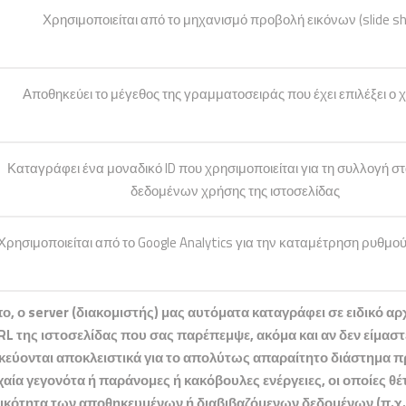
Χρησιμοποιείται από το μηχανισμό προβολή εικόνων (slide s
Αποθηκεύει το μέγεθος της γραμματοσειράς που έχει επιλέξει ο 
Καταγράφει ένα μοναδικό ID που χρησιμοποιείται για τη συλλογή σ
δεδομένων χρήσης της ιστοσελίδας
Χρησιμοποιείται από το Google Analytics για την καταμέτρηση ρυθμο
 ο server (διακομιστής) μας αυτόματα καταγράφει σε ειδικό αρχεί
L της ιστοσελίδας που σας παρέπεμψε, ακόμα και αν δεν είμαστ
ηκεύονται αποκλειστικά για το απολύτως απαραίτητο διάστημα 
α γεγονότα ή παράνομες ή κακόβουλες ενέργειες, οι οποίες θέτ
υτικότητα των αποθηκευμένων ή διαβιβαζόμενων δεδομένων (π.χ