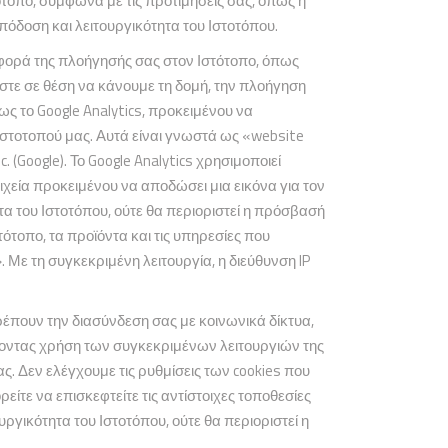
τοπο, σύμφωνα με τις προτιμήσεις σας, όπως η
όδοση και λειτουργικότητα του Ιστοτόπου.
φορά της πλοήγησής σας στον Ιστότοπο, όπως
στε σε θέση να κάνουμε τη δομή, την πλοήγηση
ως το Google Analytics, προκειμένου να
Ιστοτοπού μας. Αυτά είναι γνωστά ως «website
 (Google). Το Google Analytics χρησιμοποιεί
ιχεία προκειμένου να αποδώσει μια εικόνα για τον
ητα του Ιστοτόπου, ούτε θα περιοριστεί η πρόσβασή
τοπο, τα προϊόντα και τις υπηρεσίες που
. Με τη συγκεκριμένη λειτουργία, η διεύθυνση IP
τρέπουν την διασύνδεση σας με κοινωνικά δίκτυα,
νοντας χρήση των συγκεκριμένων λειτουργιών της
. Δεν ελέγχουμε τις ρυθμίσεις των cookies που
ρείτε να επισκεφτείτε τις αντίστοιχες τοποθεσίες
ουργικότητα του Ιστοτόπου, ούτε θα περιοριστεί η