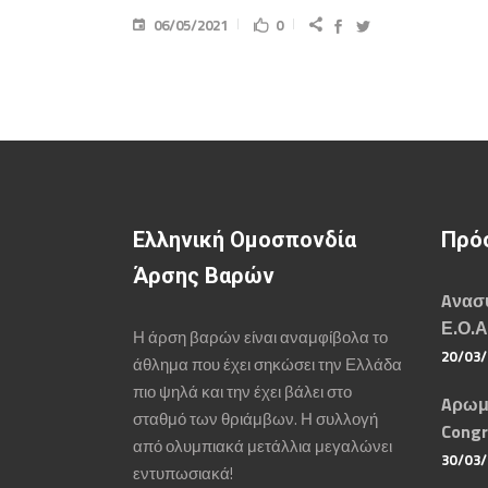
06/05/2021
0
Ελληνική Ομοσπονδία
Πρό
Άρσης Βαρών
Aνασυ
Ε.Ο.Α
Η άρση βαρών είναι αναμφίβολα το
20/03
άθλημα που έχει σηκώσει την Ελλάδα
πιο ψηλά και την έχει βάλει στο
Aρωμ
σταθμό των θριάμβων. Η συλλογή
Congr
από ολυμπιακά μετάλλια μεγαλώνει
30/03
εντυπωσιακά!