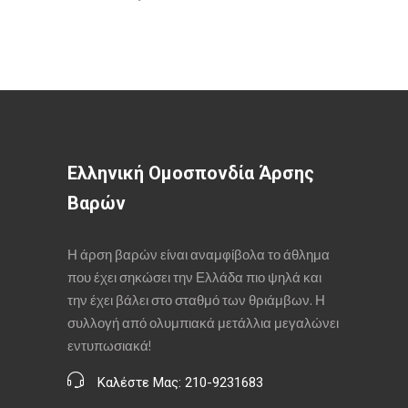
Ελληνική Ομοσπονδία Άρσης
Βαρών
Η άρση βαρών είναι αναμφίβολα το άθλημα
που έχει σηκώσει την Ελλάδα πιο ψηλά και
την έχει βάλει στο σταθμό των θριάμβων. Η
συλλογή από ολυμπιακά μετάλλια μεγαλώνει
εντυπωσιακά!
Καλέστε Μας: 210-9231683