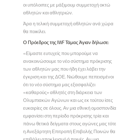
οι υπόλοιπες με μάξιμουμ συμμετοχή οκτώ
αθλητών και αθλητριών.
Άρα η τελική συμμετοχή αθλητών ανά χώρα
θα ποικίλει.
Ο Πρόεδρος της IWF Τάμας Άγιαν δήλωσε:
«Είμαστε ευτυχείς που μπορούμε να
ανακοινώσουμε το νέο σύστημα πρόκρισης
των αθλητών μας που ήδη έχει λάβει την
έγκριση και της ΔΟΕ. Νιώθουμε πεπεισμένοι
ότι το νέο σύστημα μας εξασφαλίζει
«καθαρούς» αθλητές στη διάρκεια των
Ολυμπιακών Αγώνων και ως εκ τούτου ίσες
ευκαιρίες σε όλους. Αν μια εθνική ομοσπονδία
εμφανίσει στη περίοδο πρόκρισης τρία και
πάνω θετικά δείγματα στους αγώνες μας τότε
η Ανεξάρτητη Επιτροπή Επιβολής Ποινών θα
επιβάλει αποκλεισμό ή ποινές. Αν μια