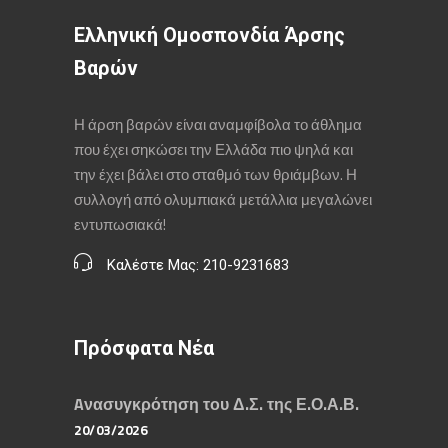
Ελληνική Ομοσπονδία Άρσης
Βαρών
Η άρση βαρών είναι αναμφίβολα το άθλημα
που έχει σηκώσει την Ελλάδα πιο ψηλά και
την έχει βάλει στο σταθμό των θριάμβων. Η
συλλογή από ολυμπιακά μετάλλια μεγαλώνει
εντυπωσιακά!
Καλέστε Μας: 210-9231683
Πρόσφατα Νέα
Aνασυγκρότηση του Δ.Σ. της Ε.Ο.Α.Β.
20/03/2026