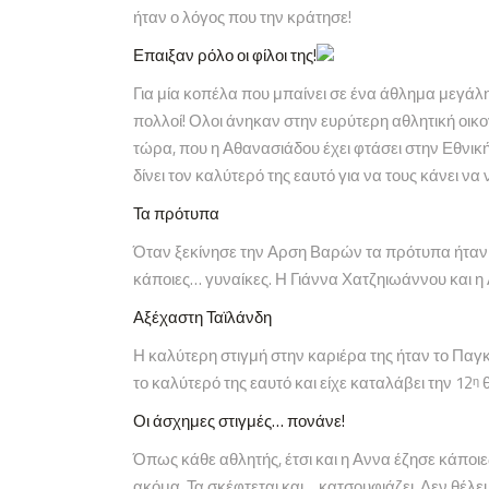
ήταν ο λόγος που την κράτησε!
Επαιξαν ρόλο οι φίλοι της!
Για μία κοπέλα που μπαίνει σε ένα άθλημα μεγάλη 
πολλοί! Ολοι άνηκαν στην ευρύτερη αθλητική οικ
τώρα, που η Αθανασιάδου έχει φτάσει στην Εθνική
δίνει τον καλύτερό της εαυτό για να τους κάνει ν
Τα πρότυπα
Όταν ξεκίνησε την Αρση Βαρών τα πρότυπα ήταν π
κάποιες… γυναίκες. Η Γιάννα Χατζηιωάννου και η
Αξέχαστη Ταϊλάνδη
Η καλύτερη στιγμή στην καριέρα της ήταν το Παγ
το καλύτερό της εαυτό και είχε καταλάβει την 12
θ
η
Οι άσχημες στιγμές… πονάνε!
Όπως κάθε αθλητής, έτσι και η Αννα έζησε κάποι
ακόμα. Τα σκέφτεται και… κατσουφιάζει. Δεν θέλει