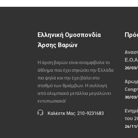
Ελληνική Ομοσπονδία
Πρό
Άρσης Βαρών
Aνασυ
Ε.Ο.Α
Η άρση βαρών είναι αναμφίβολα το
20/03
άθλημα που έχει σηκώσει την Ελλάδα
πιο ψηλά και την έχει βάλει στο
Aρωμ
σταθμό των θριάμβων. Η συλλογή
Congr
από ολυμπιακά μετάλλια μεγαλώνει
30/03
εντυπωσιακά!
Eνημέ
Καλέστε Μας: 210-9231683
του 2
24/11