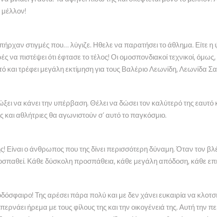
 μέλλον!
Υπήρχαν στιγμές που… λύγιζε. Ηθελε να παρατήσει το άθλημα. Είτε η 
ές να πιστέψει ότι έφτασε το τέλος! Οι ομοσπονδιακοί τεχνικοί, όμως
υτό και τρέφει μεγάλη εκτίμηση για τους Βαλέριο Λεωνίδη, Λεωνίδα Σ
ξει να κάνει την υπέρβαση. Θέλει να δώσει τον καλύτερό της εαυτό κ
 και αθλήτριες θα αγωνιστούν σ’ αυτό το παγκόσμιο.
ς! Είναι ο άνθρωπος που της δίνει περισσότερη δύναμη. Όταν τον βλ
ροσπαθεί. Κάθε δύσκολη προσπάθεια, κάθε μεγάλη απόδοση, κάθε επιτ
όσφαιρο! Της αρέσει πάρα πολύ και με δεν χάνει ευκαιρία να κλοτσήσ
ερνάει ήρεμα με τους φίλους της και την οικογένειά της. Αυτή την περ