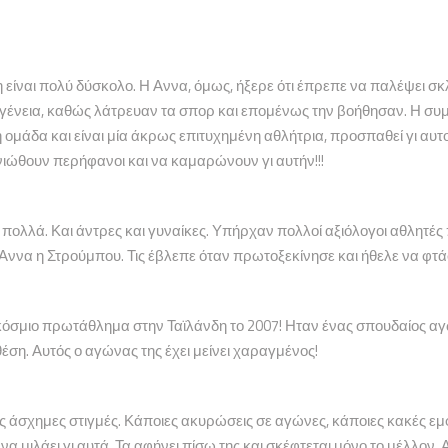
είναι πολύ δύσκολο. Η Αννα, όμως, ήξερε ότι έπρεπε να παλέψει σκλη
ογένεια, καθώς λάτρευαν τα σπορ και επομένως την βοήθησαν. Η συμ
 ομάδα και είναι μία άκρως επιτυχημένη αθλήτρια, προσπαθεί γι αυτο
α νιώθουν περήφανοι και να καμαρώνουν γι αυτήν!!!
ολλά. Και άντρες και γυναίκες. Υπήρχαν πολλοί αξιόλογοι αθλητές 
 Αννα η Στρούμπου. Τις έβλεπε όταν πρωτοξεκίνησε και ήθελε να φτά
κόσμιο πρωτάθλημα στην Ταϊλάνδη το 2007! Ηταν ένας σπουδαίος αγ
έση. Αυτός ο αγώνας της έχει μείνει χαραγμένος!
ες άσχημες στιγμές. Κάποιες ακυρώσεις σε αγώνες, κάποιες κακές ε
 να μιλάει γι αυτά. Τα αφήνει πίσω της και σκέφτεται μόνο το μέλλο