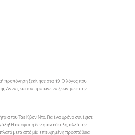
κή προπόνηση ξεκίνησε στα 19! Ο λόγος που
ς Αννας και του πρότεινε να ξεκινήσει στην
τρια του Ταε Κβον Ντο. Για ένα χρόνο συνέχισε
χάλη! Η απόφαση δεν ήταν εύκολη, αλλά την
 πλατό μετά από μία επιτυχημένη προσπάθεια