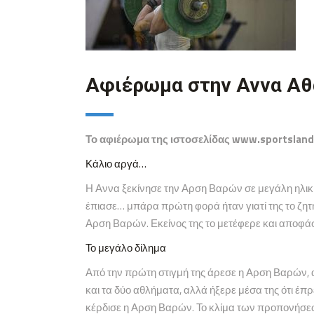
Αφιέρωμα στην Αννα Αθ
Το αφιέρωμα της ιστοσελίδας www.sportsland
Κάλιο αργά…
Η Αννα ξεκίνησε την Αρση Βαρών σε μεγάλη ηλικί
έπιασε… μπάρα πρώτη φορά ήταν γιατί της το ζητ
Αρση Βαρών. Εκείνος της το μετέφερε και αποφάσι
Το μεγάλο δίλημα
Από την πρώτη στιγμή της άρεσε η Αρση Βαρών, αλ
και τα δύο αθλήματα, αλλά ήξερε μέσα της ότι έ
κέρδισε η Αρση Βαρών. Το κλίμα των προπονήσεω