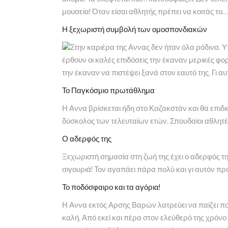
μουσεία! Όταν είσαι αθλητής πρέπει να κοιτάς το…
Η ξεχωριστή συμβολή των ομοσπονδιακών
Στην καριέρα της Αννας δεν ήταν όλα ρόδινα. 
έρθουν οι καλές επιδόσεις την έκαναν μερικές φορ
την έκαναν να πιστέψει ξανά στον εαυτό της. Γι α
Το Παγκόσμιο πρωτάθλημα
Η Αννα βρίσκεται ήδη στο Καζακστάν και θα επιδιώ
δύσκολος των τελευταίων ετών. Σπουδαίοι αθλητές
Ο αδερφός της
Ξεχωριστή σημασία στη ζωή της έχει ο αδερφός τη
σιγουριά! Τον αγαπάει πάρα πολύ και γι αυτόν π
Το ποδόσφαιρο και τα αγόρια!
Η Αννα εκτός Αρσης Βαρών λατρεύει να παίζει ποδ
καλή. Από εκεί και πέρα στον ελεύθερό της χρόνο π