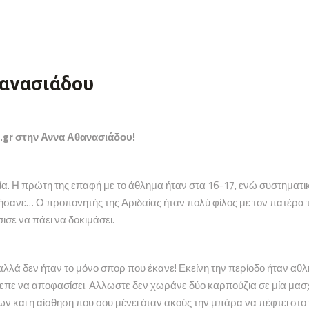
ανασιάδου
.gr στην Αννα Αθανασιάδου!
α. Η πρώτη της επαφή με το άθλημα ήταν στα 16-17, ενώ συστηματι
ήσανε… Ο προπονητής της Αριδαίας ήταν πολύ φίλος με τον πατέρα τη
σε να πάει να δοκιμάσει.
λά δεν ήταν το μόνο σπορ που έκανε! Εκείνη την περίοδο ήταν αθλή
πρεπε να αποφασίσει. Αλλωστε δεν χωράνε δύο καρπούζια σε μία μασ
ν και η αίσθηση που σου μένει όταν ακούς την μπάρα να πέφτει στο