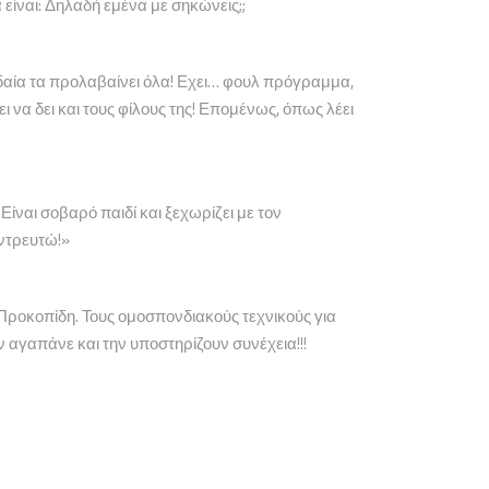
ίναι: Δηλαδή εμένα με σηκώνεις;;
ιδαία τα προλαβαίνει όλα! Εχει… φουλ πρόγραμμα,
 να δει και τους φίλους της! Επομένως, όπως λέει
ίναι σοβαρό παιδί και ξεχωρίζει με τον
αντρευτώ!»
 Προκοπίδη. Τους ομοσπονδιακούς τεχνικούς για
ν αγαπάνε και την υποστηρίζουν συνέχεια!!!