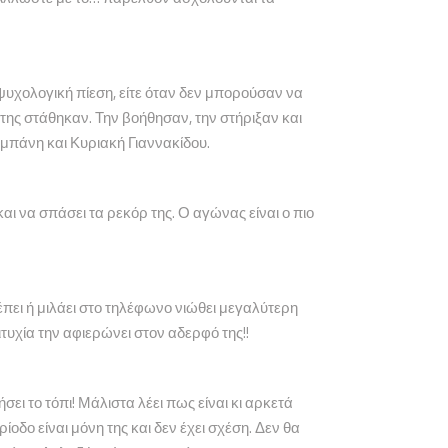
ψυχολογική πίεση, είτε όταν δεν μπορούσαν να
, της στάθηκαν. Την βοήθησαν, την στήριξαν και
αμπάνη και Κυριακή Γιαννακίδου.
αι να σπάσει τα ρεκόρ της. Ο αγώνας είναι ο πιο
έπει ή μιλάει στο τηλέφωνο νιώθει μεγαλύτερη
υχία την αφιερώνει στον αδερφό της!!
ει το τόπι! Μάλιστα λέει πως είναι κι αρκετά
ίοδο είναι μόνη της και δεν έχει σχέση. Δεν θα