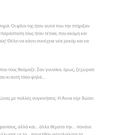
ρά. Οι φίλοι της ήταν αυτοί που την στήριξαν
παράσταση τους ήταν τέτοια, που ακόμη και
ύς! Θέλει να κάνει συνέχεια νέα ρεκόρ και να
που τους θαύμαζε. Σαν γυναίκα, όμως, ξεχώρισε
σει κι αυτή τόσο ψηλά…
ώνας με πολλές συγκινήσεις. Η Αννα είχε δώσει
μφανίσεις, αλλά και… άλλα θέματα την… πονάνε
ν. Αλλωστε με το… παρελθόν ασχολούνται τα