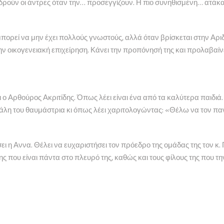
ύν οι άντρες όταν την… προσεγγίζουν. Η πιο συνηθισμένη… ατάκα ε
μπορεί να μην έχει πολλούς γνωστούς, αλλά όταν βρίσκεται στην Αρ
ν οικογενειακή επιχείρηση. Κάνει την προπόνησή της και προλαβαίνει
Αρθούρος Ακριτίδης. Όπως λέει είναι ένα από τα καλύτερα παιδιά. Ε
γάλη του θαυμάστρια κι όπως λέει χαριτολογώντας: «Θέλω να τον π
ι η Αννα. Θέλει να ευχαριστήσει τον πρόεδρο της ομάδας της τον κ.
ς που είναι πάντα στο πλευρό της, καθώς και τους φίλους της που τη