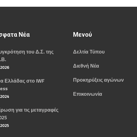
σφατα Νέα
Μενού
γκρότηση του Δ.Σ. της
Δελτία Τύπου
.Β.
Διεθνή Νέα
/2026
Προκηρύξεις αγώνων
α Ελλάδας στο IWF
ess
Επικοινωνία
/2024
ρωση για τις μεταγραφές
025
/2025