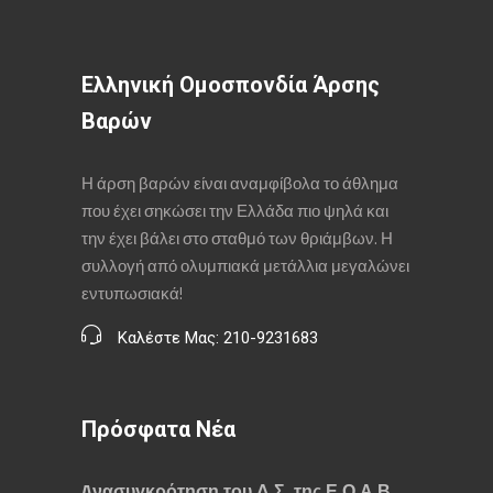
Ελληνική Ομοσπονδία Άρσης
Βαρών
Η άρση βαρών είναι αναμφίβολα το άθλημα
που έχει σηκώσει την Ελλάδα πιο ψηλά και
την έχει βάλει στο σταθμό των θριάμβων. Η
συλλογή από ολυμπιακά μετάλλια μεγαλώνει
εντυπωσιακά!
Καλέστε Μας: 210-9231683
Πρόσφατα Νέα
Aνασυγκρότηση του Δ.Σ. της Ε.Ο.Α.Β.