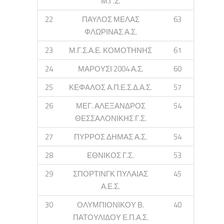
Μ.Γ.Σ.
22
ΠΑΥΛΟΣ ΜΕΛΑΣ
63
ΦΛΩΡΙΝΑΣ Α.Σ.
23
Μ.Γ.Σ.Α.Ε. ΚΟΜΟΤΗΝΗΣ
61
24
ΜΑΡΟΥΣΙ 2004 Α.Σ.
60
25
ΚΕΦΑΛΟΣ Α.Π.Ε.Σ.Δ.Α.Σ.
57
26
ΜΕΓ. ΑΛΕΞΑΝΔΡΟΣ
54
ΘΕΣΣΑΛΟΝΙΚΗΣ Γ.Σ.
27
ΠΥΡΡΟΣ ΔΗΜΑΣ Α.Σ.
54
28
ΕΘΝΙΚΟΣ Γ.Σ.
53
29
ΣΠΟΡΤΙΝΓΚ ΠΥΛΑΙΑΣ
45
Α.Ε.Σ.
30
ΟΛΥΜΠΙΟΝΙΚΟΥ Β.
40
ΠΑΤΟΥΛΙΔΟΥ Ε.Π.Α.Σ.