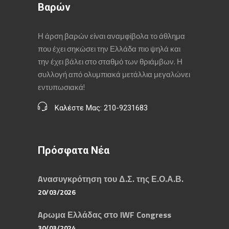
Βαρών
Η άρση βαρών είναι αναμφίβολα το άθλημα
που έχει σηκώσει την Ελλάδα πιο ψηλά και
την έχει βάλει στο σταθμό των θριάμβων. Η
συλλογή από ολυμπιακά μετάλλια μεγαλώνει
εντυπωσιακά!
Καλέστε Μας: 210-9231683
Πρόσφατα Νέα
Aνασυγκρότηση του Δ.Σ. της Ε.Ο.Α.Β.
20/03/2026
Aρωμα Ελλάδας στο IWF Congress
30/03/2024